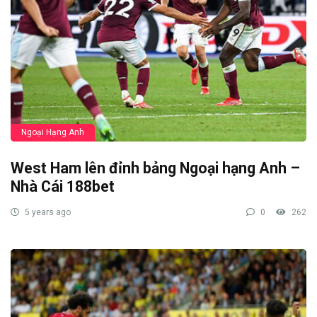
Ngoại Hạng Anh
West Ham lên đỉnh bảng Ngoại hạng Anh –
Nhà Cái 188bet
5 years ago
0
262