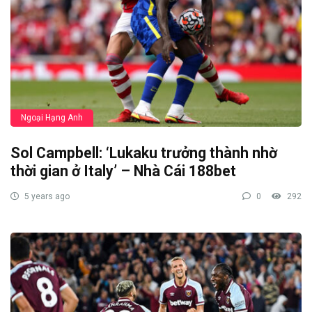
Ngoại Hạng Anh
Sol Campbell: ‘Lukaku trưởng thành nhờ
thời gian ở Italy’ – Nhà Cái 188bet
5 years ago
0
292