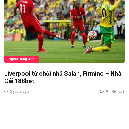
Ngoại Hạng Anh
Liverpool từ chối nhả Salah, Firmino – Nhà
Cái 188bet
5 years ago
0
278