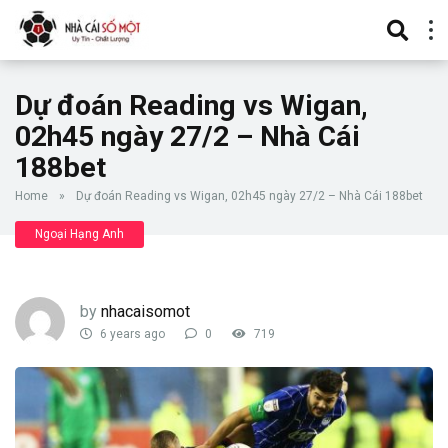
Dự đoán Reading vs Wigan,
02h45 ngày 27/2 – Nhà Cái
188bet
Home
»
Dự đoán Reading vs Wigan, 02h45 ngày 27/2 – Nhà Cái 188bet
Ngoại Hạng Anh
by
nhacaisomot
6 years ago
0
719