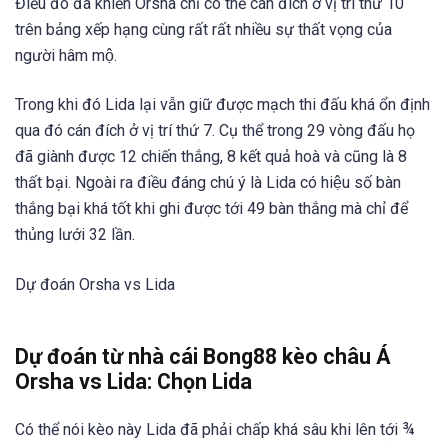
Điều đó đã khiến Orsha chỉ có thể cán đích ở vị trí thứ 10
trên bảng xếp hạng cùng rất rất nhiều sự thất vọng của
người hâm mộ.
Trong khi đó Lida lại vẫn giữ được mạch thi đấu khá ổn định
qua đó cán đích ở vị trí thứ 7. Cụ thể trong 29 vòng đấu họ
đã giành được 12 chiến thắng, 8 kết quả hoà và cũng là 8
thất bại. Ngoài ra điều đáng chú ý là Lida có hiệu số bàn
thắng bại khá tốt khi ghi được tới 49 bàn thắng mà chỉ để
thủng lưới 32 lần.
Dự đoán Orsha vs Lida
Dự đoán từ nhà cái Bong88 kèo châu Á
Orsha vs Lida: Chọn Lida
Có thể nói kèo này Lida đã phải chấp khá sâu khi lên tới ¾