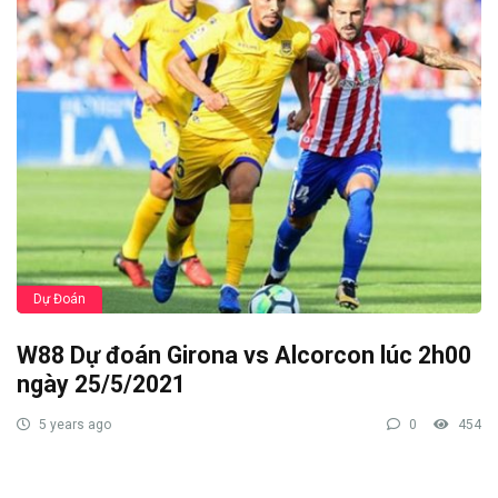
Dự Đoán
W88 Dự đoán Girona vs Alcorcon lúc 2h00
ngày 25/5/2021
5 years ago
0
454