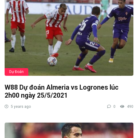
Dự Đoán
W88 Dự đoán Almeria vs Logrones lúc
2h00 ngày 25/5/2021
5 years ago
0
490