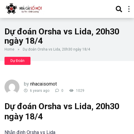
Dự đoán Orsha vs Lida, 20h30
ngày 18/4
Home
»
Dự đoán Orsha vs Lida, 20h30 ngày 18/4
Dự Đoán
by
nhacaisomot
6 years ago
0
1029
Dự đoán Orsha vs Lida, 20h30
ngày 18/4
Nhận định Orsha vs Lida