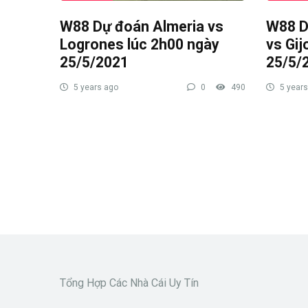
W88 Dự đoán Almeria vs
W88 D
Logrones lúc 2h00 ngày
vs Gij
25/5/2021
25/5/
5 years ago
0
490
5 years
Tổng Hợp Các Nhà Cái Uy Tín