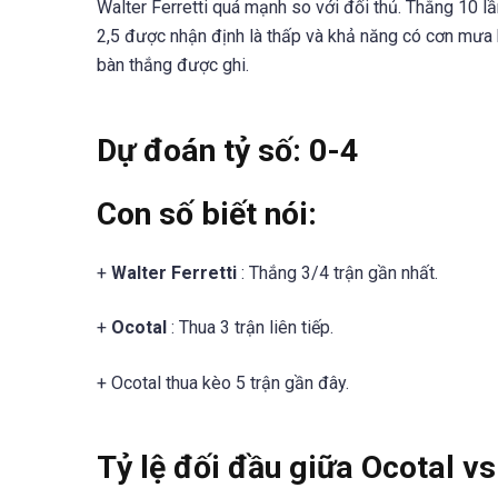
Walter Ferretti quá mạnh so với đối thủ. Thắng 10 lầ
2,5 được nhận định là thấp và khả năng có cơn mưa bà
bàn thắng được ghi.
Dự đoán tỷ số: 0-4
Con số biết nói:
+
Walter Ferretti
: Thắng 3/4 trận gần nhất.
+
Ocotal
: Thua 3 trận liên tiếp.
+ Ocotal thua kèo 5 trận gần đây.
Tỷ lệ đối đầu giữa Ocotal vs