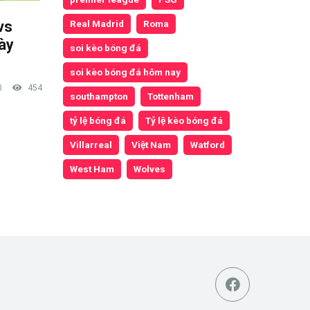
Real Madrid
Roma
vs
ày
soi kèo bóng đá
soi kèo bóng đá hôm nay
0
454
southampton
Tottenham
tỷ lệ bóng đá
Tỷ lệ kèo bóng đá
Villarreal
Việt Nam
Watford
West Ham
Wolves