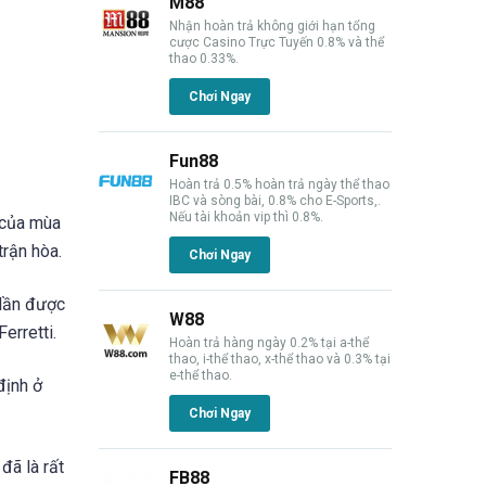
M88
Nhận hoàn trả không giới hạn tổng
cược Casino Trực Tuyến 0.8% và thể
thao 0.33%.
Chơi Ngay
Fun88
Hoàn trả 0.5% hoàn trả ngày thể thao
IBC và sòng bài, 0.8% cho E-Sports,.
Nếu tài khoản vip thì 0.8%.
u của mùa
trận hòa.
Chơi Ngay
 lần được
W88
erretti.
Hoàn trả hàng ngày 0.2% tại a-thể
thao, i-thể thao, x-thể thao và 0.3% tại
e-thể thao.
định ở
Chơi Ngay
đã là rất
FB88