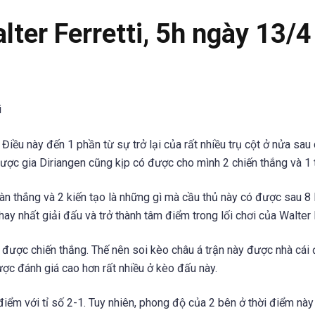
ter Ferretti, 5h ngày 13/4
i
p. Điều này đến 1 phần từ sự trở lại của rất nhiều trụ cột ở nửa sa
lược gia Diriangen cũng kịp có được cho mình 2 chiến thắng và 1 
àn thắng và 2 kiến tạo là những gì mà cầu thủ này có được sau 8
hay nhất giải đấu và trở thành tâm điểm trong lối chơi của Walter F
 được chiến thắng. Thế nên soi kèo châu á trận này được nhà cái 
ược đánh giá cao hơn rất nhiều ở kèo đấu này.
điểm với tỉ số 2-1. Tuy nhiên, phong độ của 2 bên ở thời điểm này 