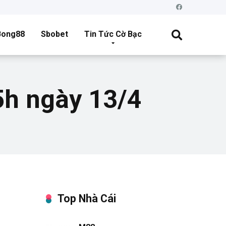
Bong88
Sbobet
Tin Tức Cờ Bạc
 5h ngày 13/4
Top Nhà Cái