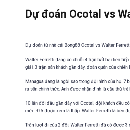
Dự đoán Ocotal vs Wal
Dự đoán từ nhà cái Bong88 Ocotal vs Walter Ferrett
Walter Ferretti đang có chuỗi 4 trận bất bại liên tiế
giải. 3 trận sân khách gần đây, đoàn quân của chiến 
Managua đang là ngôi sao trong đội hình của họ. 7 b
ra sân chính thức. Anh được nhận định là cầu thủ trẻ 
10 lần đối đầu gần đây với Ocotal, đội khách đều có
mức -0,5 được xem là thấp. Walter Ferretti là bên đ
Trận lượt đi của 2 đội, Walter Ferretti đã có được 3 