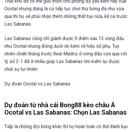
Thật khó để có thể giải thích cho phong độ yếu kém này của
Ocotal nhưng đúng là cứ tiếp tục chơi thứ bóng đá như vừa
qua thì họ sẽ phải nhận thêm những thất bại nữa, kể cả trước
Las Sabanas.
Las Sabanas cũng chỉ giành được 9 điểm sau 13 vòng đấu
như Ocotal nhưng đứng dưới do kém về hiệu số phụ. Tuy
nhiên chiến thắng trước Real Madriz ở vòng đấu vừa qua với
tỷ số 2-1 đã ít nhiều giúp Las Sabanas tìm kiếm lại được
chút sự tự nhiên.
Dự đoán Ocotal vs Las Sabanas
Dự đoán từ nhà cái Bong88 kèo châu Á
Ocotal vs Las Sabanas: Chọn Las Sabanas
Tiếp là những đội bóng khác thì họ hoàn toàn có thể đánh bại