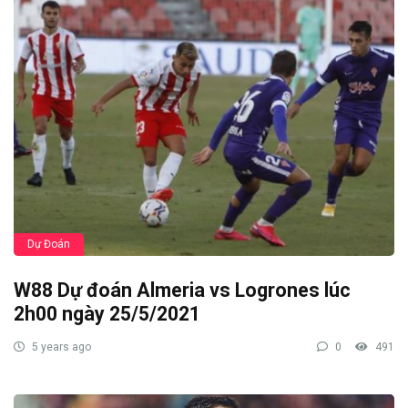
Dự Đoán
W88 Dự đoán Almeria vs Logrones lúc
2h00 ngày 25/5/2021
5 years ago
0
491