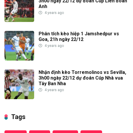
3h00 ngày 22/12 dự đoán Cup Liên đoàn
Anh
4 years ago
Phân tích kèo hiệp 1 Jamshedpur vs
Goa, 21h ngày 22/12
4 years ago
Nhận định kèo Torremolinos vs Sevilla,
3h00 ngày 22/12 dự đoán Cúp Nhà vua
Tây Ban Nha
4 years ago
Tags