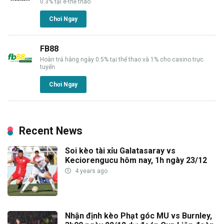
0.3% tại e-thể thao.
Chơi Ngay
FB88
Hoàn trả hàng ngày 0.5% tại thể thao và 1% cho casino trực
tuyến
Chơi Ngay
Recent News
Soi kèo tài xỉu Galatasaray vs
Keciorengucu hôm nay, 1h ngày 23/12
4 years ago
Nhận định kèo Phạt góc MU vs Burnley,