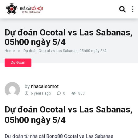
Dự đoán Ocotal vs Las Sabanas,
05h00 ngày 5/4
Home
»
Dự đoán Ocotal vs Las Sabanas, 05h00 ngày 5/4
Dự Đoán
by
nhacaisomot
6 years ago
0
853
Dự đoán Ocotal vs Las Sabanas,
05h00 ngày 5/4
Dự đoán từ nhà cái Bong88 Ocotal vs Las Sabanas