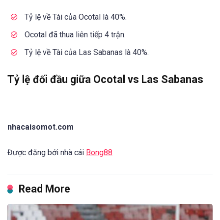
Tỷ lệ về Tài của Ocotal là 40%.
Ocotal đã thua liên tiếp 4 trận.
Tỷ lệ về Tài của Las Sabanas là 40%.
Tỷ lệ đối đầu giữa Ocotal vs Las Sabanas
nhacaisomot.com
Được đăng bởi nhà cái
Bong88
Read More