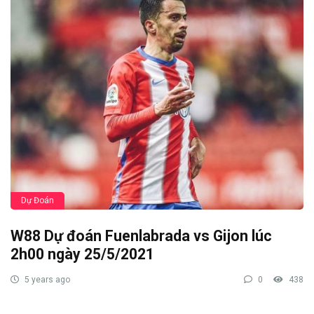
Dự Đoán
W88 Dự đoán Fuenlabrada vs Gijon lúc
2h00 ngày 25/5/2021
5 years ago
0
438