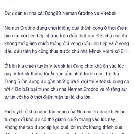
Dự đoán từ nhà cái Bong88 Neman Grodno vs Vitebsk
Neman Grodno đang chơi không quá thành công ở thời điểm
hiện tại với liên tiếp những trận đấu thất bại. Đội chủ nhà đã
không thể giành chiến thắng ở 3 vòng đấu liên tiếp và ở vòng
đấu đầu tiên họ cũng thua trước chủ nhà Minsk với tỉ số 0-1.
Ở bên kia chiến tuyến Vitebsk lại đang chơi khá ổn vào lúc
này. Vitebsk thắng tới ¾ trận gần nhất trước các đối thủ.
Trong 5 lần đụng độ gần nhất giữa 2 đội thì Vitebsk cũng có
tới 4 lần bất bại trước chủ nhà Neman Grodno và rõ ràng sự
tự tin với họ ở thời điểm hiện tại là khá lớn.
Điểm yếu ở khả năng tấn công của Neman Grodno khiến họ
tương đối khó để có thể giành chiến thắng vào lúc này.
Không thể tạo được áp lực quá lớn trước khung thành của