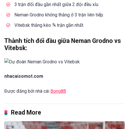
3 trận đối đầu gần nhất giữa 2 đội đều xỉu.
Neman Grodno không thắng ở 3 trận liên tiếp.
Vitebsk thắng kèo ¾ trận gần nhất.
Thành tích đối đầu giữa Neman Grodno vs
Vitebsk:
nhacaisomot.com
Được đăng bởi nhà cái
Bong88
Read More