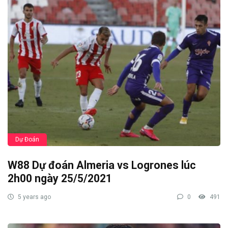
Dự Đoán
W88 Dự đoán Almeria vs Logrones lúc
2h00 ngày 25/5/2021
5 years ago
0
491