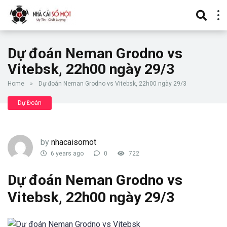
Dự đoán Neman Grodno vs
Vitebsk, 22h00 ngày 29/3
Home
»
Dự đoán Neman Grodno vs Vitebsk, 22h00 ngày 29/3
Dự Đoán
by
nhacaisomot
6 years ago
0
722
Dự đoán Neman Grodno vs
Vitebsk, 22h00 ngày 29/3