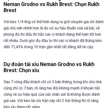
Neman Grodno vs Rukh Brest: Chọn Rukh
Brest
Với kèo 1/4 thig có thể hình dung ra giới chuyên gia chỉ đánh
giá chủ nàh nhỉnh hơn là do có sự hậu thuẩn của sâ bãi, về
phong độ thi đấu thì hẳn các vị khách đang thể hiện tốt hơn
rất nhiều. Dưới góc đọ đầu tư thì các vị khách đã thắng kèo
đến 71,43% trong 10 trận gần nhất rất đáng để tin cậy.
Dự đoán tài xỉu Neman Grodno vs Rukh
Brest: Chọn xỉu
Sau 7 vòng đấu khách chỉ có 3 bàn thắng, trong khi chủ nhà
cũng chỉ có 7 bàn, rõ ràng hai đội không mạnh ở khoản tấn
công và sự hiệu quả của các chân sút là không được đánh
giá cao. Với kèo tài xỉu trận này chỉ 2 trái thẳng thì rõ ràng
kèo xỉu đang rất sáng.