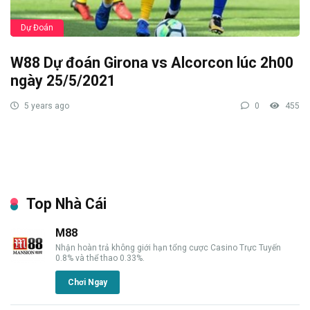
Dự Đoán
W88 Dự đoán Girona vs Alcorcon lúc 2h00
ngày 25/5/2021
5 years ago
0
455
Top Nhà Cái
M88
Nhận hoàn trả không giới hạn tổng cược Casino Trực Tuyến
0.8% và thể thao 0.33%.
Chơi Ngay