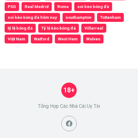
PSG
Real Madrid
Roma
soi kèo bóng đá
soi kèo bóng đá hôm nay
southampton
Tottenham
tỷ lệ bóng đá
Tỷ lệ kèo bóng đá
Villarreal
Việt Nam
Watford
West Ham
Wolves
18+
Tổng Hợp Các Nhà Cái Uy Tín