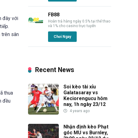
FB88
n đây với
Hoàn trả hàng ngày 0.5% tại thể thao
tiếp.
và 1% cho casino trực tuyến
 trên sân
Chơi Ngay
Recent News
Soi kèo tài xỉu
Galatasaray vs
ã thua
Keciorengucu hôm
n đều
nay, 1h ngày 23/12
4 years ago
Nhận định kèo Phạt
góc MU vs Burnley,