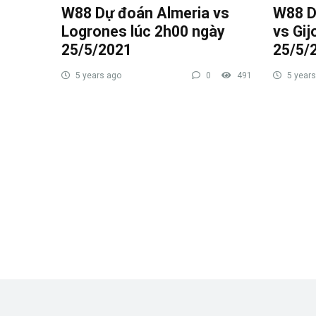
W88 Dự đoán Almeria vs
W88 D
Logrones lúc 2h00 ngày
vs Gij
25/5/2021
25/5/
5 years ago
0
491
5 years