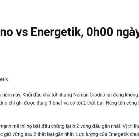
o vs Energetik, 0h00 ngà
etik
 năm nay. Khởi đầu khá tốt nhưng Neman Grodno lại đang không 
o chỉ ghi được đúng 1 bnaf và có tới 2 thất bại. Hàng tấn công 
mạnh mẽ thì họ bắt đầu chững lại ở 2 vòng đấu gần nhất. Vị trí th
 giữ vững sau 2 thất bại gần nhất. Lực lượng của Energetik chư