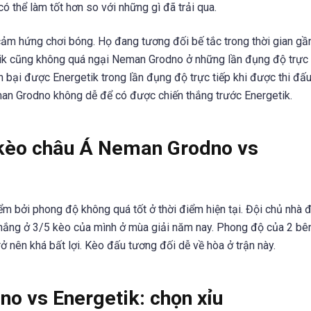
có thể làm tốt hơn so với những gì đã trải qua.
cảm hứng chơi bóng. Họ đang tương đối bế tắc trong thời gian gầ
etik cũng không quá ngại Neman Grodno ở những lần đụng độ trực 
bại được Energetik trong lần đụng độ trực tiếp khi được thi đấu
eman Grodno không dễ để có được chiến thắng trước Energetik.
 kèo châu Á Neman Grodno vs
 bởi phong độ không quá tốt ở thời điểm hiện tại. Đội chủ nhà đ
 thắng ở 3/5 kèo của mình ở mùa giải năm nay. Phong độ của 2 bê
 nên khá bất lợi. Kèo đấu tương đối dễ về hòa ở trận này.
no vs Energetik: chọn xỉu