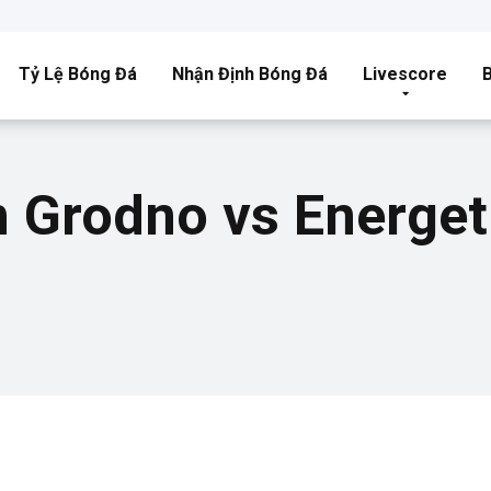
Tỷ Lệ Bóng Đá
Nhận Định Bóng Đá
Livescore
Grodno vs Energet