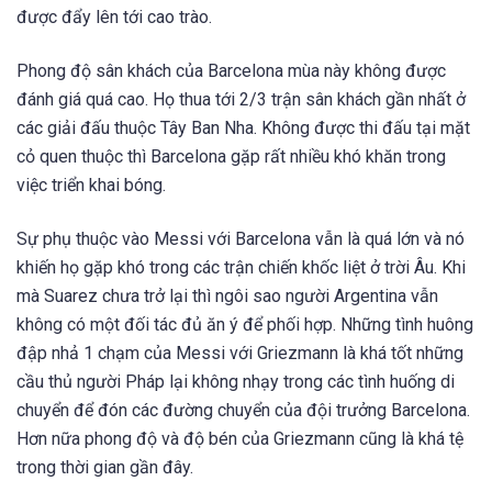
được đẩy lên tới cao trào.
Phong độ sân khách của Barcelona mùa này không được
đánh giá quá cao. Họ thua tới 2/3 trận sân khách gần nhất ở
các giải đấu thuộc Tây Ban Nha. Không được thi đấu tại mặt
cỏ quen thuộc thì Barcelona gặp rất nhiều khó khăn trong
việc triển khai bóng.
Sự phụ thuộc vào Messi với Barcelona vẫn là quá lớn và nó
khiến họ gặp khó trong các trận chiến khốc liệt ở trời Âu. Khi
mà Suarez chưa trở lại thì ngôi sao người Argentina vẫn
không có một đối tác đủ ăn ý để phối hợp. Những tình huông
đập nhả 1 chạm của Messi với Griezmann là khá tốt những
cầu thủ người Pháp lại không nhạy trong các tình huống di
chuyển để đón các đường chuyển của đội trưởng Barcelona.
Hơn nữa phong độ và độ bén của Griezmann cũng là khá tệ
trong thời gian gần đây.