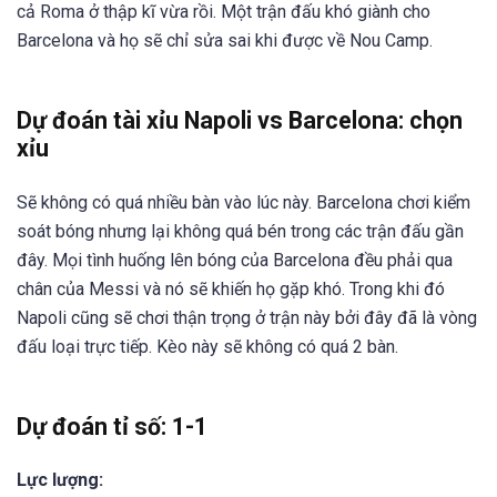
cả Roma ở thập kĩ vừa rồi. Một trận đấu khó giành cho
Barcelona và họ sẽ chỉ sửa sai khi được về Nou Camp.
Dự đoán tài xỉu Napoli vs Barcelona: chọn
xỉu
Sẽ không có quá nhiều bàn vào lúc này. Barcelona chơi kiểm
soát bóng nhưng lại không quá bén trong các trận đấu gần
đây. Mọi tình huống lên bóng của Barcelona đều phải qua
chân của Messi và nó sẽ khiến họ gặp khó. Trong khi đó
Napoli cũng sẽ chơi thận trọng ở trận này bởi đây đã là vòng
đấu loại trực tiếp. Kèo này sẽ không có quá 2 bàn.
Dự đoán tỉ số: 1-1
Lực lượng: