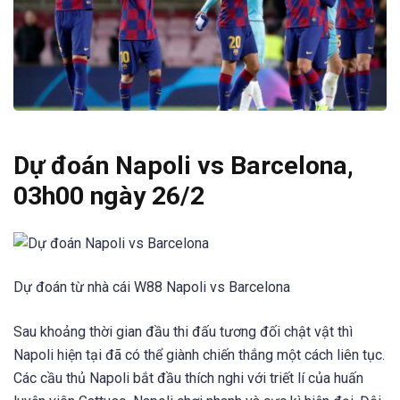
Dự đoán Napoli vs Barcelona,
03h00 ngày 26/2
Dự đoán từ nhà cái W88 Napoli vs Barcelona
Sau khoảng thời gian đầu thi đấu tương đối chật vật thì
Napoli hiện tại đã có thể giành chiến thắng một cách liên tục.
Các cầu thủ Napoli bắt đầu thích nghi với triết lí của huấn