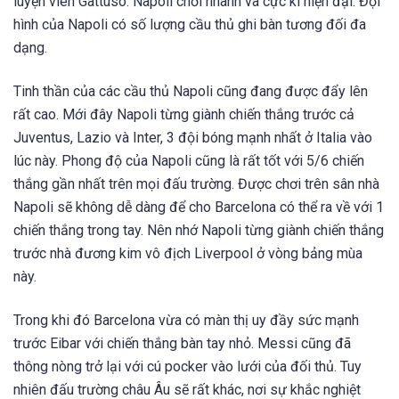
luyện viên Gattuso. Napoli chơi nhanh và cực kì hiện đại. Đội
hình của Napoli có số lượng cầu thủ ghi bàn tương đối đa
dạng.
Tinh thần của các cầu thủ Napoli cũng đang được đẩy lên
rất cao. Mới đây Napoli từng giành chiến thắng trước cả
Juventus, Lazio và Inter, 3 đội bóng mạnh nhất ở Italia vào
lúc này. Phong độ của Napoli cũng là rất tốt với 5/6 chiến
thắng gần nhất trên mọi đấu trường. Được chơi trên sân nhà
Napoli sẽ không dễ dàng để cho Barcelona có thể ra về với 1
chiến thắng trong tay. Nên nhớ Napoli từng giành chiến thắng
trước nhà đương kim vô địch Liverpool ở vòng bảng mùa
này.
Trong khi đó Barcelona vừa có màn thị uy đầy sức mạnh
trước Eibar với chiến thắng bàn tay nhỏ. Messi cũng đã
thông nòng trở lại với cú pocker vào lưới của đối thủ. Tuy
nhiên đấu trường châu Âu sẽ rất khác, nơi sự khắc nghiệt