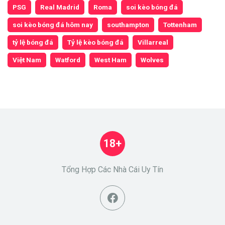
PSG
Real Madrid
Roma
soi kèo bóng đá
soi kèo bóng đá hôm nay
southampton
Tottenham
tỷ lệ bóng đá
Tỷ lệ kèo bóng đá
Villarreal
Việt Nam
Watford
West Ham
Wolves
18+
Tổng Hợp Các Nhà Cái Uy Tín