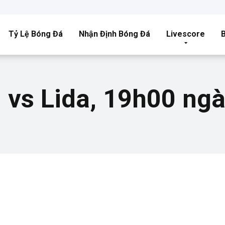
Tỷ Lệ Bóng Đá
Nhận Định Bóng Đá
Livescore
 vs Lida, 19h00 ngà