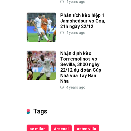
4 years ago
Phân tích kèo hiệp 1
Jamshedpur vs Goa,
21h ngày 22/12
4 years ago
Nhận định kèo
Torremolinos vs
Sevilla, 3h00 ngày
22/12 dự đoán Cúp
Nhà vua Tây Ban
Nha
4 years ago
Tags
ac milan
Arsenal
aston villa