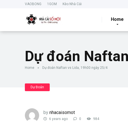
VAOBONG
1GOM
Kèo Nhà Cái
Home
Dự đoán Naftan
Home
»
Dự đoán Naftan vs Lida, 19h00 ngày 25/4
Dự Đoán
by
nhacaisomot
6 years ago
0
984