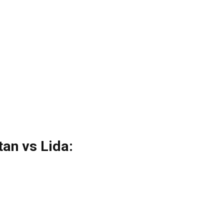
tan vs Lida: