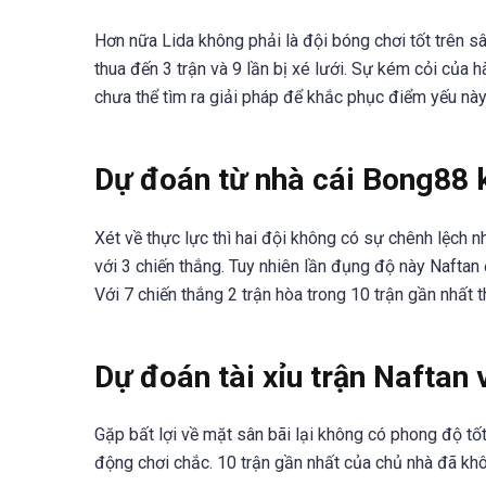
Hơn nữa Lida không phải là đội bóng chơi tốt trên s
thua đến 3 trận và 9 lần bị xé lưới. Sự kém cỏi của
chưa thể tìm ra giải pháp để khắc phục điểm yếu này
Dự đoán từ nhà cái Bong88 
Xét về thực lực thì hai đội không có sự chênh lệch n
với 3 chiến thắng. Tuy nhiên lần đụng độ này Naftan
Với 7 chiến thắng 2 trận hòa trong 10 trận gần nhất th
Dự đoán tài xỉu trận Naftan 
Gặp bất lợi về mặt sân bãi lại không có phong độ tố
động chơi chắc. 10 trận gần nhất của chủ nhà đã không