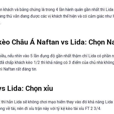
ân khách và bằng chứng là trong 4 lần hành quân gần nhất thì Lida
 hàng thủ vẫn đang được các vị khách thể hiện và có cảm giác như
.
kèo Châu Á Naftan vs Lida: Chọn N
hiều, nếu nhìn vào 5 lần đụng độ gần nhất thậm chí Lida có phần 
 đã chấp khách kèo 1/2 thì khả năng có 3 điểm của chủ nhà không
ì Naftan rất đáng tin.
vs Lida: Chọn xỉu
t thì hẳn Lida sẽ không chơi mạo hiểm thay vào đó khả năng Lida
 về tài, nên đi xỉu trận này với tỷ kệ kèo tài xỉu FT 2 3/4.