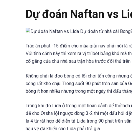
Dự đoán Naftan vs Li
Dự đoán từ nhà cái Bong8
Trác án phạt -15 điểm cho mùa giải này phải nói là r
Với tình cảnh này thì xem ra vị trí bét bảng khó mà 
cố gắng của chủ nhà sau trận hòa trước đối thủ trên
Không phải là đọo bóng có lối chơi tấn công nhưng đổ
công rất khó chịu. Trong suốt 90 phút trên sân của 
bóng ít hơn nhiều nhưng trong một ngày thi đấu thăn
Trong khi đó Lida ở trong một hoàn cảnh dể thở hơn r
để cho Orsha lội ngược dòng 3-2 thì một dấu hỏi đặt
là 4 từ rất hợp dể diễn tả Lida trong 90 phút trên sâ
hậu vệ đã khiến cho Lida phải trả giá.