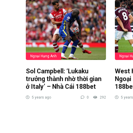
Ngoại Hạng Anh
Ngoại H
Sol Campbell: ‘Lukaku
West 
trưởng thành nhờ thời gian
Ngoại
ở Italy’ – Nhà Cái 188bet
188be
5 years ago
0
292
5 years