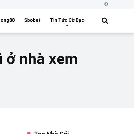
Bong88
Sbobet
Tin Tức Cờ Bạc
ì ở nhà xem