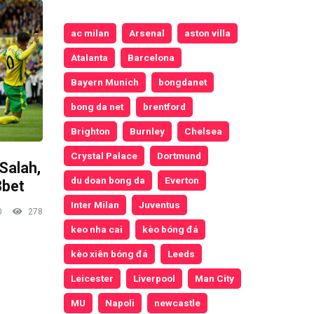
ac milan
Arsenal
aston villa
Atalanta
Barcelona
Bayern Munich
bongdanet
bong da net
brentford
Brighton
Burnley
Chelsea
Crystal Palace
Dortmund
 Salah,
du doan bong da
Everton
8bet
Inter Milan
Juventus
0
278
keo nha cai
kèo bóng đá
kèo xiên bóng đá
Leeds
Leicester
Liverpool
Man City
MU
Napoli
newcastle