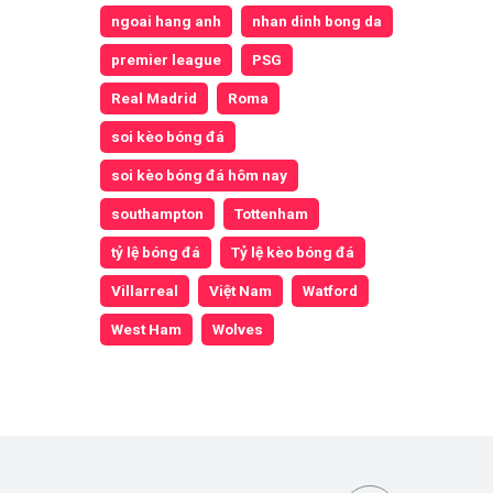
ngoai hang anh
nhan dinh bong da
premier league
PSG
Real Madrid
Roma
soi kèo bóng đá
soi kèo bóng đá hôm nay
southampton
Tottenham
tỷ lệ bóng đá
Tỷ lệ kèo bóng đá
Villarreal
Việt Nam
Watford
West Ham
Wolves