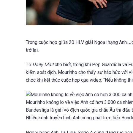
Trong cuộc họp giữa 20 HLV giải Ngoại hạng Anh, J
trở lại.
Tờ
Daily Mail
cho biết, trong khi Pep Guardiola và F
kiểm soát dịch, Mourinho cho thấy sự háo hức với vi
chọc khi kết thúc cuộc họp qua video: “Nếu không thi
Mourinho không lo về việc Anh có hơn 3.000 ca nhi
Bundesliga là giải vô địch quốc gia châu Âu thi đấu 
Nhiều kênh truyền hình Anh cũng phát trực tiếp Bund
Ngoại hạng Anh, La Liga, Serie A cũng đang rục rịch tr