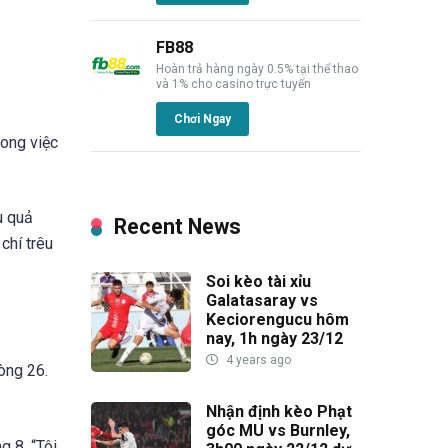
FB88
Hoàn trả hàng ngày 0.5% tại thể thao
và 1% cho casino trực tuyến
Chơi Ngay
ong việc
u quả
Recent News
chí trêu
Soi kèo tài xỉu
Galatasaray vs
Keciorengucu hôm
nay, 1h ngày 23/12
4 years ago
òng 26.
Nhận định kèo Phạt
góc MU vs Burnley,
g 8. “Tôi