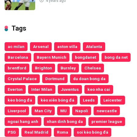
4 years ago
Tags
ac milan
Arsenal
aston villa
Atalanta
Barcelona
Bayern Munich
bongdanet
bong da net
brentford
Brighton
Burnley
Chelsea
Crystal Palace
Dortmund
du doan bong da
Everton
Inter Milan
Juventus
keo nha cai
kèo bóng đá
kèo xiên bóng đá
Leeds
Leicester
Liverpool
Man City
MU
Napoli
newcastle
ngoai hang anh
nhan dinh bong da
premier league
PSG
Real Madrid
Roma
soi kèo bóng đá