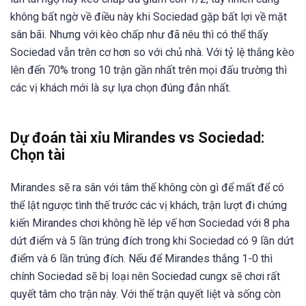
không bất ngờ về điều này khi Sociedad gặp bất lợi về mặt
sân bãi. Nhưng với kèo chấp như đã nêu thì có thể thấy
Sociedad vẫn trên cơ hơn so với chủ nhà. Với tỷ lệ thắng kèo
lên đến 70% trong 10 trận gần nhất trên mọi đấu trường thì
các vị khách mới là sự lựa chọn đúng đắn nhất.
Dự đoán tài xỉu Mirandes vs Sociedad:
Chọn tài
Mirandes sẽ ra sân với tâm thế không còn gì để mất để có
thể lật ngược tình thế trước các vị khách, trận lượt đi chứng
kiến Mirandes chơi không hề lép vế hơn Sociedad với 8 pha
dứt điểm và 5 lần trúng đích trong khi Sociedad có 9 lần dứt
điểm và 6 lần trúng đích. Nếu để Mirandes thắng 1-0 thì
chính Sociedad sẽ bị loại nên Sociedad cungx sẽ chơi rất
quyết tâm cho trận này. Với thế trận quyết liệt và sống còn