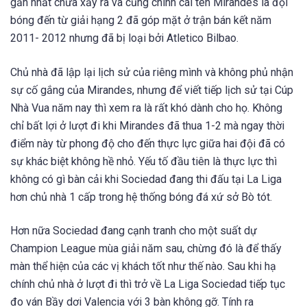
gần nhất chưa xảy ra và cũng chính cái tên Mirandes là đội
bóng đến từ giải hạng 2 đã góp mặt ở trận bán kết năm
2011- 2012 nhưng đã bị loại bởi Atletico Bilbao.
Chủ nhà đã lập lại lịch sử của riêng mình và không phủ nhận
sự cố gắng của Mirandes, nhưng để viết tiếp lịch sử tại Cúp
Nhà Vua năm nay thì xem ra là rất khó dành cho họ. Không
chỉ bất lợi ở lượt đi khi Mirandes đã thua 1-2 mà ngay thời
điểm này từ phong độ cho đến thực lực giữa hai đội đã có
sự khác biệt không hề nhỏ. Yếu tố đầu tiên là thực lực thì
không có gì bàn cải khi Sociedad đang thi đấu tại La Liga
hơn chủ nhà 1 cấp trong hệ thống bóng đá xứ sở Bò tót.
Hơn nữa Sociedad đang cạnh tranh cho một suất dự
Champion League mùa giải năm sau, chừng đó là để thấy
màn thể hiện của các vị khách tốt như thế nào. Sau khi hạ
chính chủ nhà ở lượt đi thì trở về La Liga Sociedad tiếp tục
đo ván Bầy dơi Valencia với 3 bàn không gỡ. Tính ra