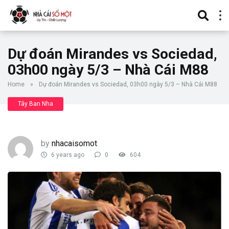
Dự đoán Mirandes vs Sociedad,
03h00 ngày 5/3 – Nhà Cái M88
Home
»
Dự đoán Mirandes vs Sociedad, 03h00 ngày 5/3 – Nhà Cái M88
Tây Ban Nha
by
nhacaisomot
6 years ago
0
604