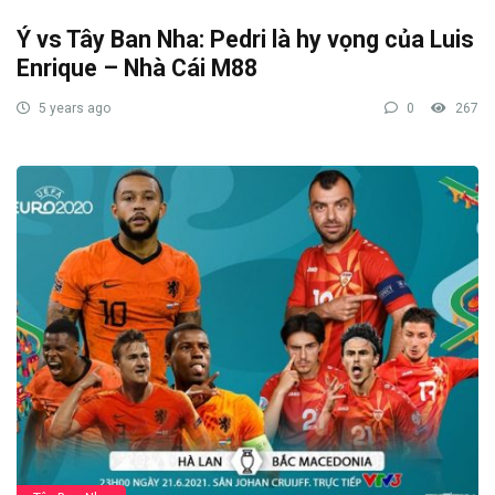
Ý vs Tây Ban Nha: Pedri là hy vọng của Luis
Enrique – Nhà Cái M88
5 years ago
0
267