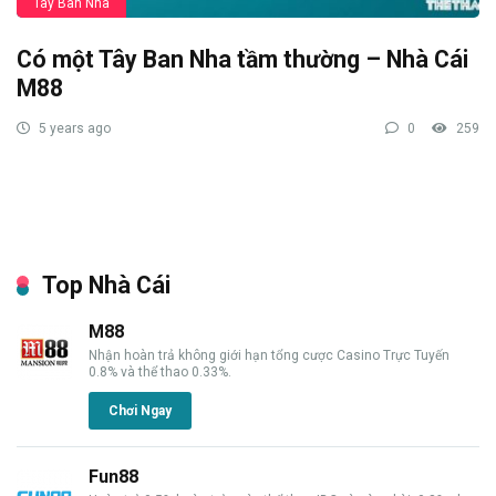
Tây Ban Nha
Có một Tây Ban Nha tầm thường – Nhà Cái
M88
5 years ago
0
259
Top Nhà Cái
M88
Nhận hoàn trả không giới hạn tổng cược Casino Trực Tuyến
0.8% và thể thao 0.33%.
Chơi Ngay
Fun88