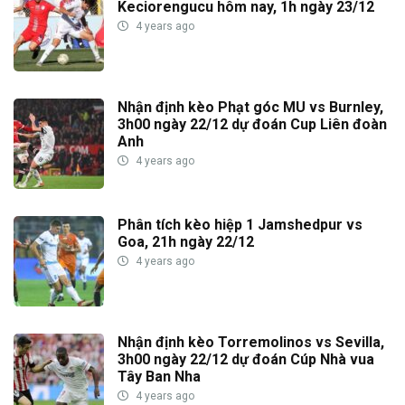
Keciorengucu hôm nay, 1h ngày 23/12
4 years ago
Nhận định kèo Phạt góc MU vs Burnley,
3h00 ngày 22/12 dự đoán Cup Liên đoàn
Anh
4 years ago
Phân tích kèo hiệp 1 Jamshedpur vs
Goa, 21h ngày 22/12
4 years ago
Nhận định kèo Torremolinos vs Sevilla,
3h00 ngày 22/12 dự đoán Cúp Nhà vua
Tây Ban Nha
4 years ago