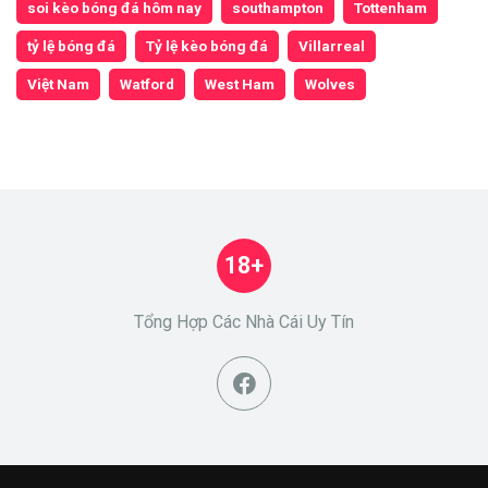
soi kèo bóng đá hôm nay
southampton
Tottenham
tỷ lệ bóng đá
Tỷ lệ kèo bóng đá
Villarreal
Việt Nam
Watford
West Ham
Wolves
18+
Tổng Hợp Các Nhà Cái Uy Tín