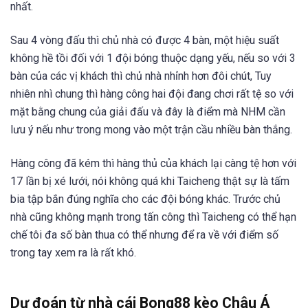
nhất.
Sau 4 vòng đấu thì chủ nhà có được 4 bàn, một hiệu suất
không hề tồi đối với 1 đội bóng thuộc dạng yếu, nếu so với 3
bàn của các vị khách thì chủ nhà nhỉnh hơn đôi chút, Tuy
nhiên nhì chung thì hàng công hai đội đang chơi rất tệ so với
mặt bằng chung của giải đấu và đây là điểm mà NHM cần
lưu ý nếu như trong mong vào một trận cầu nhiều bàn thắng.
Hàng công đã kém thì hàng thủ của khách lại càng tệ hơn với
17 lần bị xé lưới, nói không quá khi Taicheng thật sự là tấm
bia tập bắn đúng nghĩa cho các đội bóng khác. Trước chủ
nhà cũng không mạnh trong tấn công thì Taicheng có thể hạn
chế tôi đa số bàn thua có thể nhưng để ra về với điểm số
trong tay xem ra là rất khó.
Dự đoán từ nhà cái Bong88 kèo Châu Á