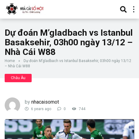
Dự đoán M’gladbach vs Istanbul
Basaksehir, 03h00 ngày 13/12 –
Nhà Cái W88
Home
»
Dự đoán M’gladbach vs Istanbul Basaksehir, 03h00 ngày 13/12
– Nhà Cái W88
Châu Âu
by
nhacaisomot
6 years ago
0
744