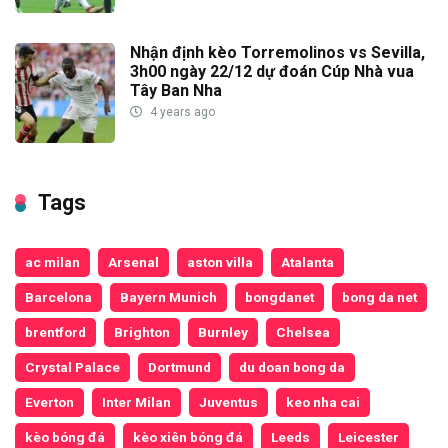
Nhận định kèo Torremolinos vs Sevilla,
3h00 ngày 22/12 dự đoán Cúp Nhà vua
Tây Ban Nha
4 years ago
Tags
ac milan
Arsenal
aston villa
Atalanta
Barcelona
Bayern Munich
bongdanet
bong da net
brentford
Brighton
Burnley
Chelsea
Crystal Palace
Dortmund
du doan bong da
Everton
Inter Milan
Juventus
keo nha cai
kèo bóng đá
kèo xiên bóng đá
Leeds
Leicester