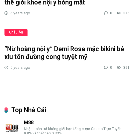
thế giới khoe nội y bỏng mắt
5 years ago
0
376
Châu Âu
“Nữ hoàng nội y” Demi Rose mặc bikini bé
xíu tôn đường cong tuyệt mỹ
5 years ago
0
391
Top Nhà Cái
M88
Nhận hoàn trả không giới hạn tổng cược Casino Trực Tuyến
0.8% và thể thao 0.33%.