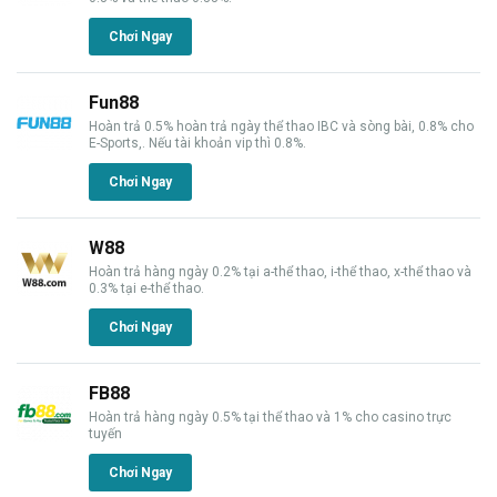
Chơi Ngay
Fun88
Hoàn trả 0.5% hoàn trả ngày thể thao IBC và sòng bài, 0.8% cho
E-Sports,. Nếu tài khoản vip thì 0.8%.
Chơi Ngay
W88
Hoàn trả hàng ngày 0.2% tại a-thể thao, i-thể thao, x-thể thao và
0.3% tại e-thể thao.
Chơi Ngay
FB88
Hoàn trả hàng ngày 0.5% tại thể thao và 1% cho casino trực
tuyến
Chơi Ngay