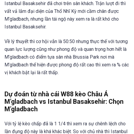
Istanbul Basaksehir đã chơi trên sân khách. Trận lượt đi thì
vất vả lắm đại diện của Thổ Nhĩ Kỳ mới cầm chân được
M’gladbach, nhưng lần tái ngộ này xem ra là rất khó cho
Istanbul Basaksehir.
Về lý thuyết thì cơ hội vẫn là 50:50 nhưng thực thế với tương
quan lực lượng cũng như phong độ và quan trọng hơn hết là
M’gladbach có điểm tựa sân nhà Brussia Park nơi mà
M’gladbach thể hiện được phong độ rất cao thì xem ra % các
vị khách bật lại là rất thấp.
Dự đoán từ nhà cái W88 kèo Châu Á
M’gladbach vs Istanbul Basaksehir: Chọn
M’gladbach
Với tỷ lệ kèo chấp đã là 1 1/4 thì xem ra sự chênh lệch cho
lần đụng độ này là khá khác biệt. So với chủ nhà thì Istanbul