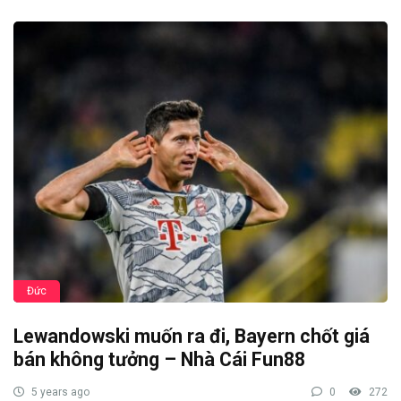
Đức
Lewandowski muốn ra đi, Bayern chốt giá
bán không tưởng – Nhà Cái Fun88
5 years ago
0
272