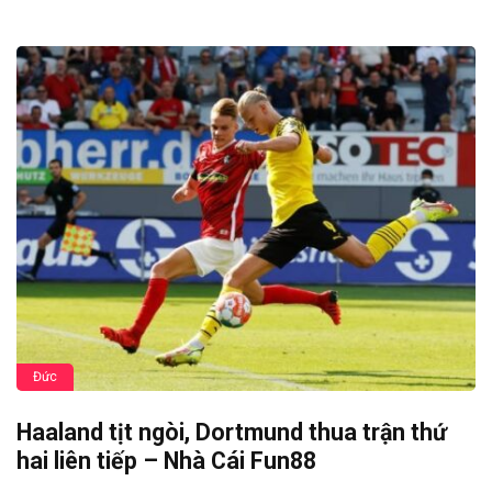
Đức
Haaland tịt ngòi, Dortmund thua trận thứ
hai liên tiếp – Nhà Cái Fun88