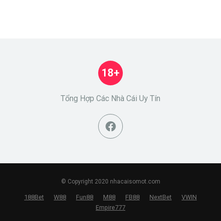
18+
Tổng Hợp Các Nhà Cái Uy Tín
© Copyright 2020 nhacaisomot.com
188Bet
W88
Fun88
M88
FB88
NextBet
VWIN
Empire777