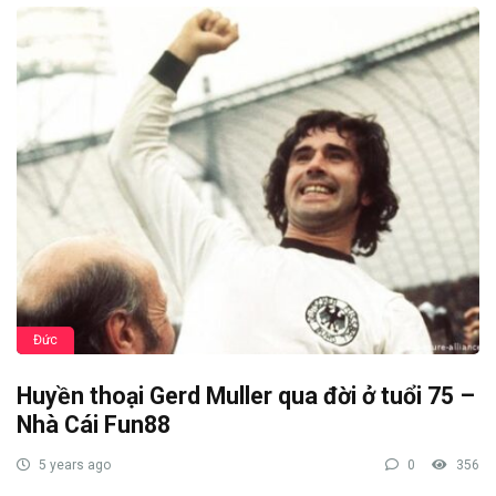
Đức
Huyền thoại Gerd Muller qua đời ở tuổi 75 –
Nhà Cái Fun88
5 years ago
0
356