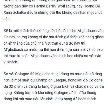
tướng gần đây có Hertha Berlin, Wolfsburg, hay Hoàng Đế
Xanh Schalke đều là những đối thủ không dễ nhằn một chút
nào.
Sẽ là một thách thức không hề nhỏ dành cho M’gladbach vào
lúc này, nhưng không vì thế mà đánh giá thấp khả năng giành
chiến thắng của chủ nhà. Với trận đụng độ này thì
M’gladbach có nhiều ưu thế hơn điểm tựa sân nhà và dù sao
thì thực lực của M’gladbach vẫn nhỉnh hơn nhiều so với các
vị khách.
So với Cologne thì M’gladbach lại đang có mục tiêu rõ ràng
hơn là một suất dự Champion League, trong khi đó Cologne
đã 32 điểm và đang lơ lửng ở giữa BXH và chắc đã có vé trụ
hạng. Không loại trừ khả năng Cologne sẽ thi đấu thong
dong khi mà mục tiêu lớn nhất là trụ hạng đã hoàn thành.