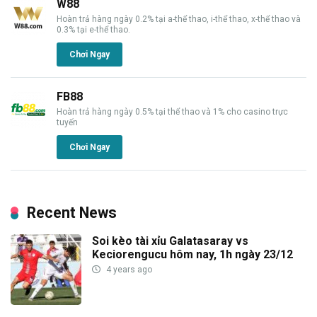
W88
Hoàn trả hàng ngày 0.2% tại a-thể thao, i-thể thao, x-thể thao và
0.3% tại e-thể thao.
Chơi Ngay
FB88
Hoàn trả hàng ngày 0.5% tại thể thao và 1% cho casino trực
tuyến
Chơi Ngay
Recent News
Soi kèo tài xỉu Galatasaray vs
Keciorengucu hôm nay, 1h ngày 23/12
4 years ago