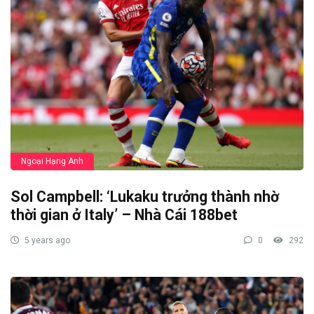
Ngoại Hạng Anh
Sol Campbell: ‘Lukaku trưởng thành nhờ
thời gian ở Italy’ – Nhà Cái 188bet
5 years ago
0
292