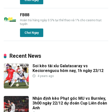
Chơi Ngay
FB88
Hoàn trả hàng ngày 0.5% tại thể thao và 1% cho casino trực
tuyến
Chơi Ngay
Recent News
Soi kèo tài xỉu Galatasaray vs
Keciorengucu hôm nay, 1h ngày 23/12
4 years ago
Nhận định kèo Phạt góc MU vs Burnley,
3h00 ngày 22/12 dự đoán Cup Liên đoàn
Anh