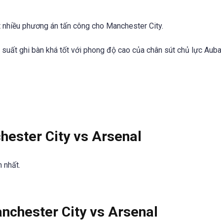
t nhiều phương án tấn công cho Manchester City.
u suất ghi bàn khá tốt với phong độ cao của chân sút chủ lực Au
ester City vs Arsenal
 nhất.
anchester City vs Arsenal