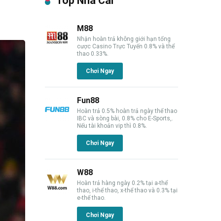
Top Nhà Cái
M88
Nhận hoàn trả không giới hạn tổng
cược Casino Trực Tuyến 0.8% và thể
thao 0.33%.
Chơi Ngay
Fun88
Hoàn trả 0.5% hoàn trả ngày thể thao
IBC và sòng bài, 0.8% cho E-Sports,.
Nếu tài khoản vip thì 0.8%.
Chơi Ngay
W88
Hoàn trả hàng ngày 0.2% tại a-thể
thao, i-thể thao, x-thể thao và 0.3% tại
e-thể thao.
Chơi Ngay