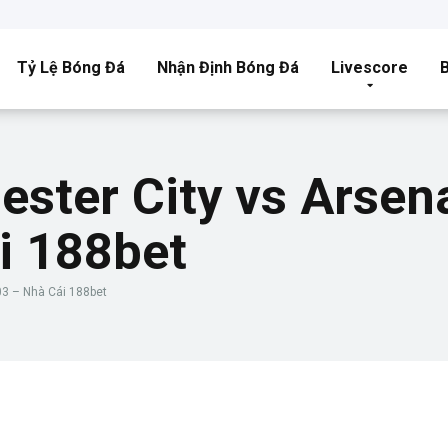
Tỷ Lệ Bóng Đá
Nhận Định Bóng Đá
Livescore
ster City vs Arsen
i 188bet
03 – Nhà Cái 188bet