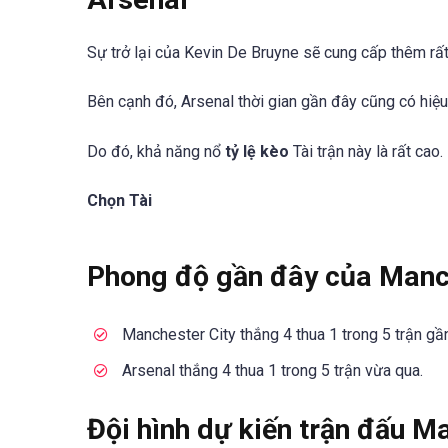
Sự trở lại của Kevin De Bruyne sẽ cung cấp thêm rấ
Bên cạnh đó, Arsenal thời gian gần đây cũng có hiệ
Do đó, khả năng nổ
tỷ lệ kèo
Tài trận này là rất cao.
Chọn Tài
Phong độ gần đây của Manch
Manchester City thắng 4 thua 1 trong 5 trận gần
Arsenal thắng 4 thua 1 trong 5 trận vừa qua.
Đội hình dự kiến trận đấu M