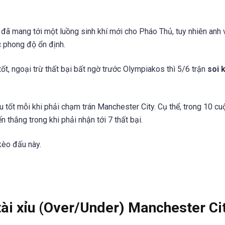
đã mang tới một luồng sinh khí mới cho Pháo Thủ, tuy nhiên anh 
c phong độ ổn định.
ốt, ngoại trừ thất bại bất ngờ trước Olympiakos thì 5/6 trận
soi 
u tốt mỗi khi phải chạm trán Manchester City. Cụ thể, trong 10 cu
n thắng trong khi phải nhận tới 7 thất bại.
kèo đấu này.
 tài xỉu (Over/Under) Manchester Ci