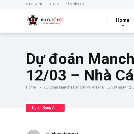
VAOBONG
1GOM
Kèo Nhà Cái
Home
Dự đoán Manche
12/03 – Nhà Cá
Home
»
Dự đoán Manchester City vs Arsenal, 02h30 ngày 12/
Ngoại Hạng Anh