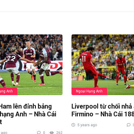
ạng Anh
Ngoại Hạng Anh
Ham lên đỉnh bảng
Liverpool từ chối nhả
 hạng Anh – Nhà Cái
Firmino – Nhà Cái 18
t
5 years ago
 ago
0
262