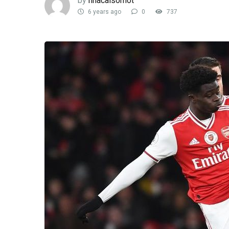
by
nhacaisomot
6 years ago
0
737