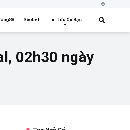
Bong88
Sbobet
Tin Tức Cờ Bạc
al, 02h30 ngày