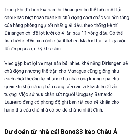
Trong khi đó bên kia sân thì Diriangen lại thể hiện một lối
chơi khác biệt hoàn toàn khi chủ động chơi chắc với nền tảng
của hàng phòng ngự tốt nhất giải đấu, theo thống kê thì
Diriangen chỉ để lọt lưới có 4 lần sau 11 vòng đấu. Có thể
liên tưởng đến hình ảnh của Atletico Madrid tại La Liga với
lối đá pnpc cực kỳ khó chịu.
Việc gặp bất lợi về mặt sân bãi nhiều khả năng Diriangen sẽ
chủ động nhường thế trận cho Managua cũng giống như
cách chơi thường lệ, nhưng chủ nhà cũng không quá chủ
quan khi khả năng phản công của các vị khách là rất ấn
tượng. Việc sở hữu chân sút người Uruguay Barnardo
Laureiro đang có phong độ ghi bàn rất cao sẽ khiến cho
hàng thủ của chủ nhà có sự dè chừng nhất định.
Dự đoán từ nhà cái Bong88 kèo Châu Á