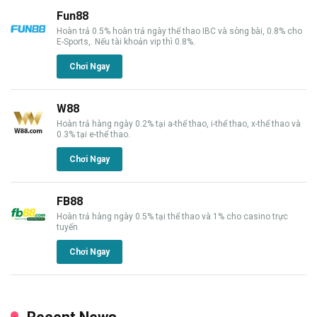
Fun88
Hoàn trả 0.5% hoàn trả ngày thể thao IBC và sòng bài, 0.8% cho
E-Sports,. Nếu tài khoản vip thì 0.8%.
Chơi Ngay
W88
Hoàn trả hàng ngày 0.2% tại a-thể thao, i-thể thao, x-thể thao và
0.3% tại e-thể thao.
Chơi Ngay
FB88
Hoàn trả hàng ngày 0.5% tại thể thao và 1% cho casino trực
tuyến
Chơi Ngay