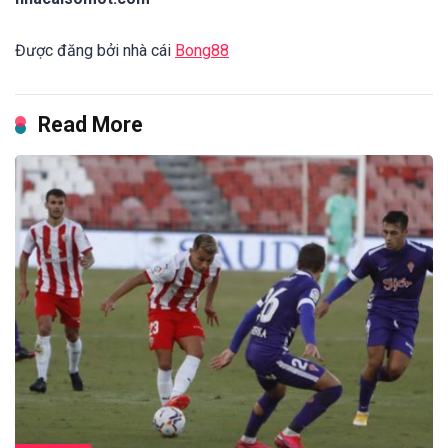
Được đăng bởi nhà cái
Bong88
Read More