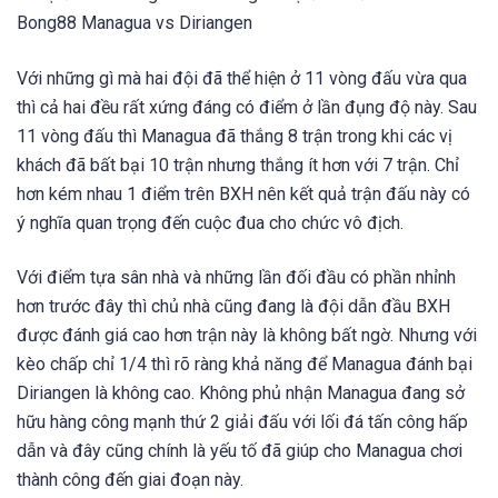
Bong88 Managua vs Diriangen
Với những gì mà hai đội đã thể hiện ở 11 vòng đấu vừa qua
thì cả hai đều rất xứng đáng có điểm ở lần đụng độ này. Sau
11 vòng đấu thì Managua đã thắng 8 trận trong khi các vị
khách đã bất bại 10 trận nhưng thắng ít hơn với 7 trận. Chỉ
hơn kém nhau 1 điểm trên BXH nên kết quả trận đấu này có
ý nghĩa quan trọng đến cuộc đua cho chức vô địch.
Với điểm tựa sân nhà và những lần đối đầu có phần nhỉnh
hơn trước đây thì chủ nhà cũng đang là đội dẫn đầu BXH
được đánh giá cao hơn trận này là không bất ngờ. Nhưng với
kèo chấp chỉ 1/4 thì rõ ràng khả năng để Managua đánh bại
Diriangen là không cao. Không phủ nhận Managua đang sở
hữu hàng công mạnh thứ 2 giải đấu với lối đá tấn công hấp
dẫn và đây cũng chính là yếu tố đã giúp cho Managua chơi
thành công đến giai đoạn này.