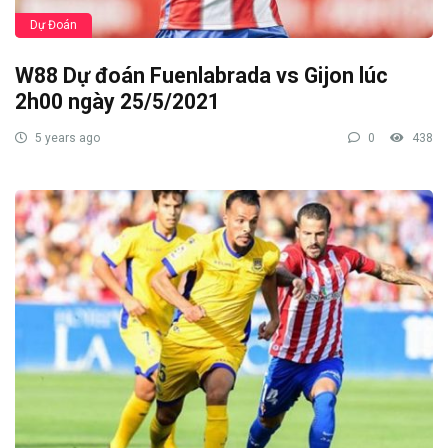
Dự Đoán
W88 Dự đoán Fuenlabrada vs Gijon lúc
2h00 ngày 25/5/2021
5 years ago
0
438