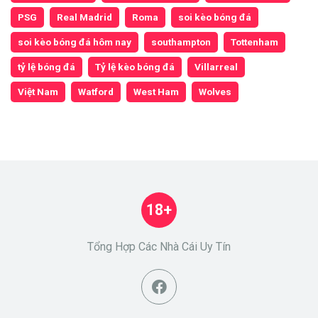
PSG
Real Madrid
Roma
soi kèo bóng đá
soi kèo bóng đá hôm nay
southampton
Tottenham
tỷ lệ bóng đá
Tỷ lệ kèo bóng đá
Villarreal
Việt Nam
Watford
West Ham
Wolves
18+
Tổng Hợp Các Nhà Cái Uy Tín