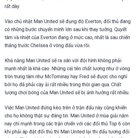
rất dày.
Vào chủ nhật Man United sẽ đụng độ Everton, đối thủ đang
có những bước chuyển mình lớn sau khi thay tưởng. Quyết
tâm và nhiệt của Everton đang ở mức cao, nhất là sau chiến
thắng trước Chelsea ở vòng đấu vừa rồi.
Khả năng Man United sẽ ra sân với đội hình không phải
mạnh nhất là khá cao. Những cái tên chất lượng như ở vòng
tròn trung tâm như McTominay hay Fred sẽ được cho nghỉ
bởi họ đã phải cày ải rất nhiều trong thời gian qua. Chất
lượng chơi bóng của Man United sẽ bị ảnh hưởng rất nhiều.
Việc Man United đứng kèo trên ở trận đấu này cũng khiến
cho họ không thật sự đáng tin. Man United ở mùa giải năm
nay chỉ mạnh trong các trận chiến với các đối thủ Top 6 còn
khi phải áp đặt đối thủ thì Man United lại thi đấu tương đối