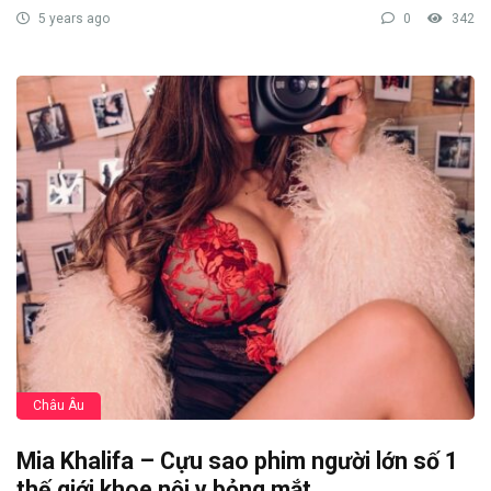
5 years ago
0
342
Châu Âu
Mia Khalifa – Cựu sao phim người lớn số 1
thế giới khoe nội y bỏng mắt