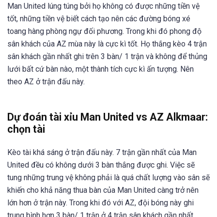
Man United lúng túng bởi họ không có được những tiền vệ
tốt, những tiền vệ biết cách tạo nên các đường bóng xé
toang hàng phòng ngự đối phương. Trong khi đó phong độ
sân khách của AZ mùa này là cực kì tốt. Họ thắng kèo 4 trận
sân khách gần nhất ghi trên 3 bàn/ 1 trận và không để thủng
lưới bất cứ bàn nào, một thành tích cực kì ấn tượng. Nên
theo AZ ở trận đấu này.
Dự đoán tài xỉu Man United vs AZ Alkmaar:
chọn tài
Kèo tài khá sáng ở trận đấu này. 7 trận gần nhất của Man
United đều có không dưới 3 bàn thắng được ghi. Việc sẽ
tung những trung vệ không phải là quá chất lượng vào sân sẽ
khiến cho khả năng thua bàn của Man United càng trở nên
lớn hơn ở trận này. Trong khi đó với AZ, đội bóng này ghi
trung bình hơn 3 bàn/ 1 trận ở 4 trận sân khách gần nhất.