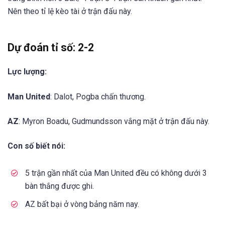
Nên theo tỉ lệ kèo tài ở trận đấu này.
Dự đoán tỉ số: 2-2
Lực lượng:
Man United
: Dalot, Pogba chấn thương.
AZ
: Myron Boadu, Gudmundsson vắng mặt ở trận đấu này.
Con số biết nói:
5 trận gần nhất của Man United đều có không dưới 3
bàn thắng được ghi.
AZ bất bại ở vòng bảng năm nay.