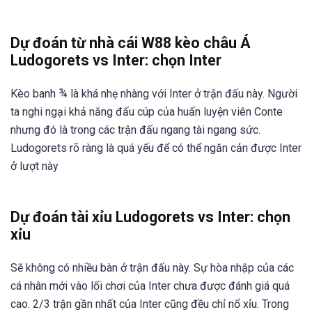
Dự đoán từ nhà cái W88 kèo châu Á
Ludogorets vs Inter: chọn Inter
Kèo banh ¾ là khá nhẹ nhàng với Inter ở trận đấu này. Người
ta nghi ngại khả năng đấu cúp của huấn luyện viên Conte
nhưng đó là trong các trận đấu ngang tài ngang sức.
Ludogorets rõ ràng là quá yếu để có thể ngăn cản được Inter
ở lượt này
Dự đoán tài xỉu Ludogorets vs Inter: chọn
xỉu
Sẽ không có nhiều bàn ở trận đấu này. Sự hòa nhập của các
cá nhân mới vào lối chơi của Inter chưa được đánh giá quá
cao. 2/3 trận gần nhất của Inter cũng đều chỉ nổ xỉu. Trong