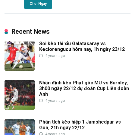
Chơi Ngay
Recent News
Soi kèo tài xỉu Galatasaray vs
Keciorengucu hôm nay, 1h ngày 23/12
4 years ago
Nhận định kèo Phạt góc MU vs Burnley,
3h00 ngày 22/12 dự đoán Cup Liên đoàn
Anh
4 years ago
Phân tích kèo hiệp 1 Jamshedpur vs
Goa, 21h ngày 22/12
4 years ago