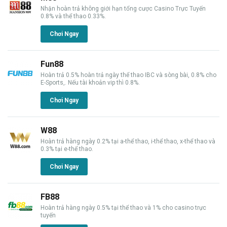
Nhận hoàn trả không giới hạn tổng cược Casino Trực Tuyến
0.8% và thể thao 0.33%.
Chơi Ngay
Fun88
Hoàn trả 0.5% hoàn trả ngày thể thao IBC và sòng bài, 0.8% cho
E-Sports,. Nếu tài khoản vip thì 0.8%.
Chơi Ngay
W88
Hoàn trả hàng ngày 0.2% tại a-thể thao, i-thể thao, x-thể thao và
0.3% tại e-thể thao.
Chơi Ngay
FB88
Hoàn trả hàng ngày 0.5% tại thể thao và 1% cho casino trực
tuyến