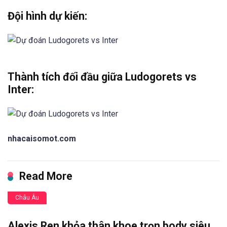
Đội hình dự kiến:
Thành tích đối đầu giữa Ludogorets vs
Inter:
nhacaisomot.com
Read More
Châu Âu
Alexis Ren khỏa thân khoe trọn body siêu