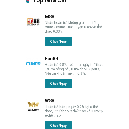
Top Nhà Cái
M88
Nhận hoàn trả không giới hạn tổng
cược Casino Trực Tuyến 0.8% và thể
thao 0.33%.
Chơi Ngay
Fun88
Hoàn trả 0.5% hoàn trả ngày thể thao
IBC và sòng bài, 0.8% cho E-Sports,.
Nếu tài khoản vip thì 0.8%.
Chơi Ngay
W88
Hoàn trả hàng ngày 0.2% tại a-thể
thao, i-thể thao, x-thể thao và 0.3% tại
e-thể thao.
Chơi Ngay