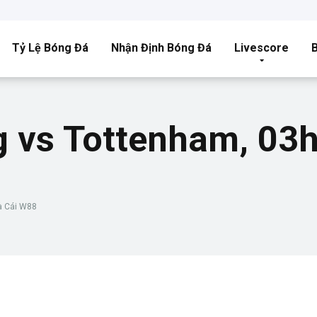
Tỷ Lệ Bóng Đá
Nhận Định Bóng Đá
Livescore
g vs Tottenham, 03
à Cái W88