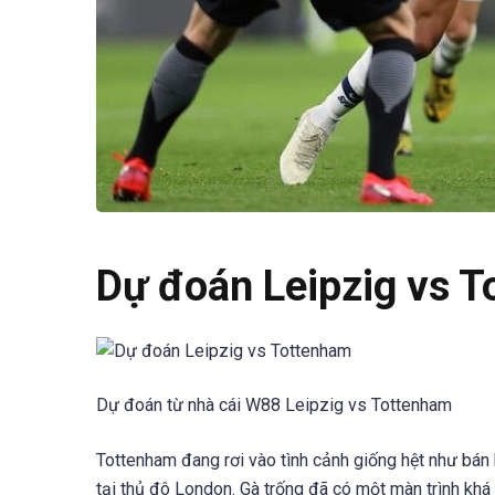
Dự đoán Leipzig vs 
Dự đoán từ nhà cái W88 Leipzig vs Tottenham
Tottenham đang rơi vào tình cảnh giống hệt như bán 
tại thủ đô London. Gà trống đã có một màn trình kh