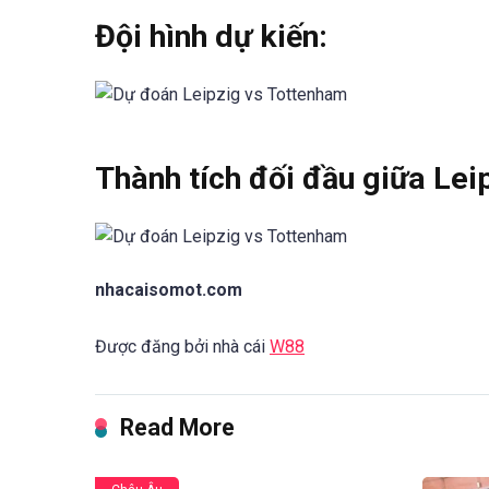
Đội hình dự kiến:
Thành tích đối đầu giữa Lei
nhacaisomot.com
Được đăng bởi nhà cái
W88
Read More