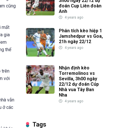
3h00 ngày 22/12 dự
ham cũng
đoán Cup Liên đoàn
Anh
4 years ago
i mất
Phân tích kèo hiệp 1
a gia
Jamshedpur vs Goa,
21h ngày 22/12
 đem
4 years ago
ng thể
Nhận định kèo
 trên
Torremolinos vs
n với
Sevilla, 3h00 ngày
22/12 dự đoán Cúp
Nhà vua Tây Ban
Nha
 nhà vẫn
4 years ago
u ở các
Tags