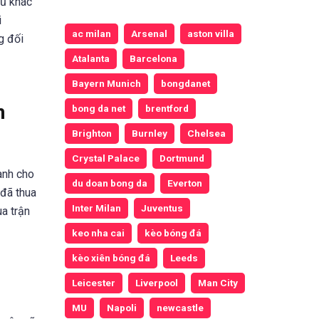
hủ khác
i
ac milan
Arsenal
aston villa
g đối
Atalanta
Barcelona
Bayern Munich
bongdanet
n
bong da net
brentford
Brighton
Burnley
Chelsea
Crystal Palace
Dortmund
iành cho
du doan bong da
Everton
 đã thua
Inter Milan
Juventus
ua trận
keo nha cai
kèo bóng đá
kèo xiên bóng đá
Leeds
Leicester
Liverpool
Man City
MU
Napoli
newcastle