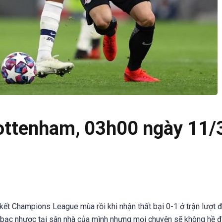
Tottenham, 03h00 ngày 11/
kết Champions League mùa rồi khi nhận thất bại 0-1 ở trận lượt đ
á bạc nhược tại sân nhà của mình nhưng mọi chuyện sẽ không hề 