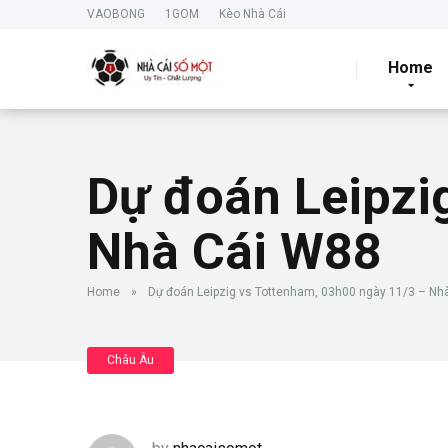
VAOBONG
1GOM
Kèo Nhà Cái
Home
Dự đoán Leipzi
Nhà Cái W88
Home
»
Dự đoán Leipzig vs Tottenham, 03h00 ngày 11/3 – Nh
Châu Âu