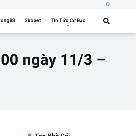
Bong88
Sbobet
Tin Tức Cờ Bạc
h00 ngày 11/3 –