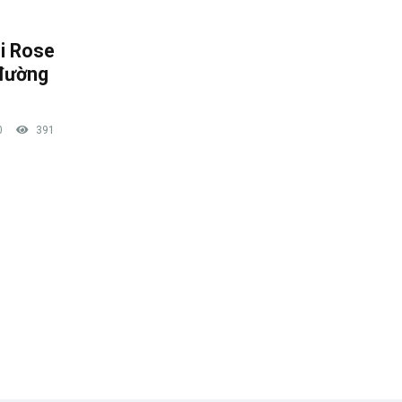
i Rose
 đường
0
391