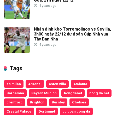
Goa, 21h ngày 22/12
4 years ago
Nhận định kèo Torremolinos vs Sevilla,
3h00 ngày 22/12 dự đoán Cúp Nhà vua
Tây Ban Nha
4 years ago
Tags
ac milan
Arsenal
aston villa
Atalanta
Barcelona
Bayern Munich
bongdanet
bong da net
brentford
Brighton
Burnley
Chelsea
Crystal Palace
Dortmund
du doan bong da