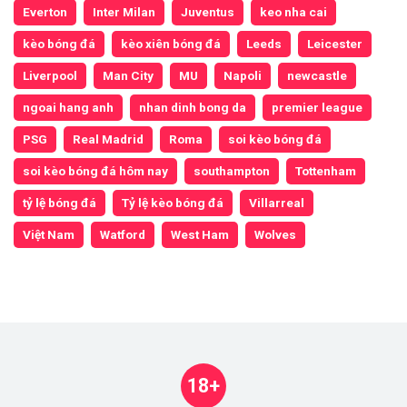
Everton
Inter Milan
Juventus
keo nha cai
kèo bóng đá
kèo xiên bóng đá
Leeds
Leicester
Liverpool
Man City
MU
Napoli
newcastle
ngoai hang anh
nhan dinh bong da
premier league
PSG
Real Madrid
Roma
soi kèo bóng đá
soi kèo bóng đá hôm nay
southampton
Tottenham
tỷ lệ bóng đá
Tỷ lệ kèo bóng đá
Villarreal
Việt Nam
Watford
West Ham
Wolves
18+