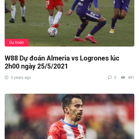
Dự Đoán
W88 Dự đoán Almeria vs Logrones lúc
2h00 ngày 25/5/2021
5 years ago
0
491