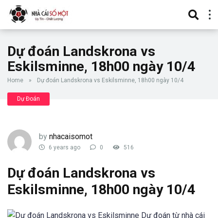
Dự đoán Landskrona vs
Eskilsminne, 18h00 ngày 10/4
Home
»
Dự đoán Landskrona vs Eskilsminne, 18h00 ngày 10/4
Dự Đoán
by
nhacaisomot
6 years ago
0
516
Dự đoán Landskrona vs
Eskilsminne, 18h00 ngày 10/4
Dự đoán từ nhà cái