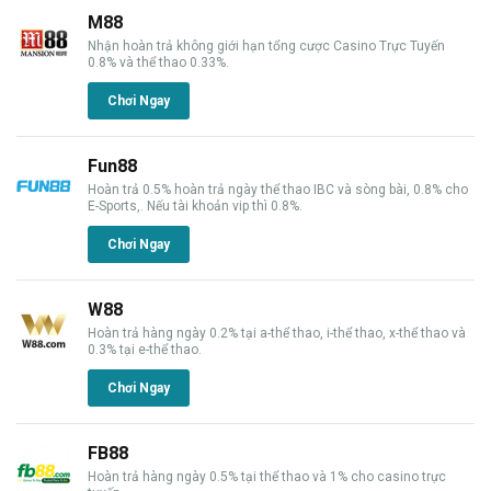
M88
Nhận hoàn trả không giới hạn tổng cược Casino Trực Tuyến
0.8% và thể thao 0.33%.
Chơi Ngay
Fun88
Hoàn trả 0.5% hoàn trả ngày thể thao IBC và sòng bài, 0.8% cho
E-Sports,. Nếu tài khoản vip thì 0.8%.
Chơi Ngay
W88
Hoàn trả hàng ngày 0.2% tại a-thể thao, i-thể thao, x-thể thao và
0.3% tại e-thể thao.
Chơi Ngay
FB88
Hoàn trả hàng ngày 0.5% tại thể thao và 1% cho casino trực