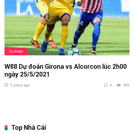
Dự Đoán
W88 Dự đoán Girona vs Alcorcon lúc 2h00
ngày 25/5/2021
5 years ago
0
455
Top Nhà Cái