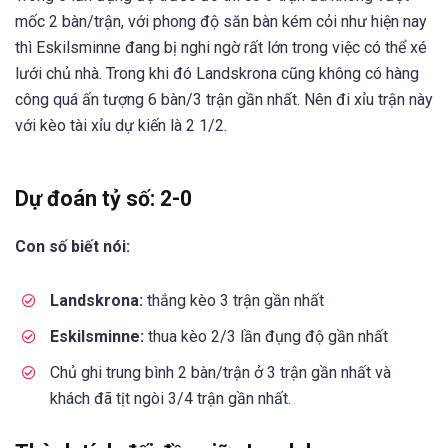
mốc 2 bàn/trận, với phong độ săn bàn kém cỏi như hiện nay
thì Eskilsminne đang bị nghi ngờ rất lớn trong việc có thể xé
lưới chủ nhà. Trong khi đó Landskrona cũng không có hàng
công quá ấn tượng 6 bàn/3 trận gần nhất. Nên đi xỉu trận này
với kèo tài xỉu dự kiến là 2 1/2.
Dự đoán tỷ số: 2-0
Con số biết nói:
Landskrona:
thắng kèo 3 trận gần nhất
Eskilsminne:
thua kèo 2/3 lần đụng độ gần nhất
Chủ ghi trung bình 2 bàn/trận ở 3 trận gần nhất và
khách đã tịt ngòi 3/4 trận gần nhất.