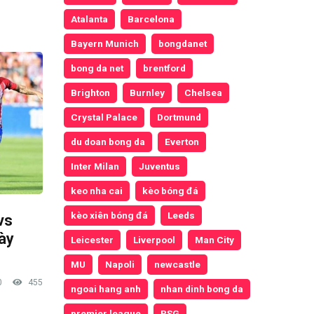
Atalanta
Barcelona
Bayern Munich
bongdanet
bong da net
brentford
Brighton
Burnley
Chelsea
Crystal Palace
Dortmund
du doan bong da
Everton
Inter Milan
Juventus
keo nha cai
kèo bóng đá
kèo xiên bóng đá
Leeds
vs
ày
Leicester
Liverpool
Man City
MU
Napoli
newcastle
0
455
ngoai hang anh
nhan dinh bong da
premier league
PSG