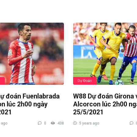
n
Dự Đoán
ự đoán Fuenlabrada
W88 Dự đoán Girona 
on lúc 2h00 ngày
Alcorcon lúc 2h00 ng
2021
25/5/2021
 ago
0
438
5 years ago