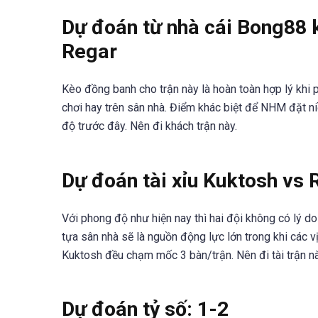
Dự đoán từ nhà cái Bong88 
Regar
Kèo đồng banh cho trận này là hoàn toàn hợp lý khi p
chơi hay trên sân nhà. Điểm khác biệt để NHM đặt ni
độ trước đây. Nên đi khách trận này.
Dự đoán tài xỉu Kuktosh vs 
Với phong độ như hiện nay thì hai đội không có lý d
tựa sân nhà sẽ là nguồn động lực lớn trong khi các v
Kuktosh đều chạm mốc 3 bàn/trận. Nên đi tài trận này
Dự đoán tỷ số: 1-2