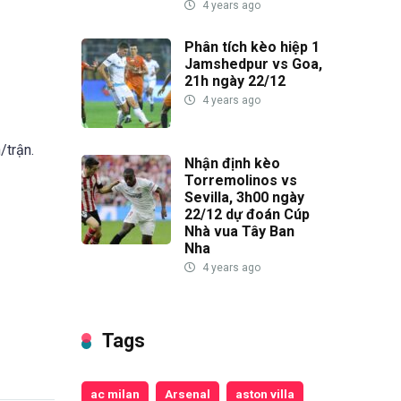
4 years ago
Phân tích kèo hiệp 1
Jamshedpur vs Goa,
21h ngày 22/12
4 years ago
/trận.
Nhận định kèo
Torremolinos vs
Sevilla, 3h00 ngày
22/12 dự đoán Cúp
Nhà vua Tây Ban
Nha
4 years ago
Tags
ac milan
Arsenal
aston villa