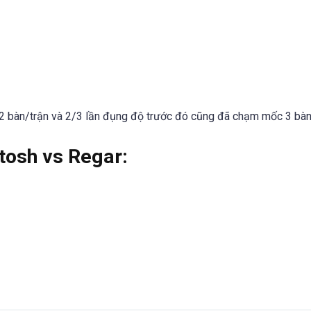
 2 bàn/trận và 2/3 lần đụng độ trước đó cũng đã chạm mốc 3 bàn
tosh vs Regar: