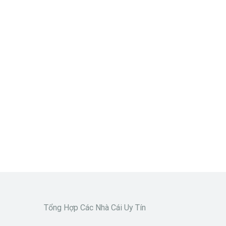
Tổng Hợp Các Nhà Cái Uy Tín