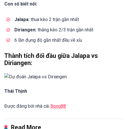
Con số biết nói:
Jalapa:
thua kèo 2 trận gần nhất
Diriangen:
thắng kèo 2/3 trận gần nhất
6 lần đụng độ gần nhất đều về xỉu
Thành tích đối đầu giữa Jalapa vs
Diriangen:
Thái Thịnh
Được đăng bởi nhà cái
Bong88
Read More