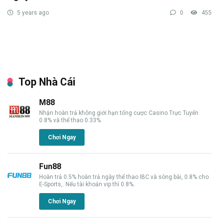
5 years ago
0
455
Top Nhà Cái
M88
Nhận hoàn trả không giới hạn tổng cược Casino Trực Tuyến
0.8% và thể thao 0.33%.
Chơi Ngay
Fun88
Hoàn trả 0.5% hoàn trả ngày thể thao IBC và sòng bài, 0.8% cho
E-Sports,. Nếu tài khoản vip thì 0.8%.
Chơi Ngay