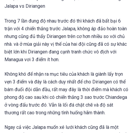
Jalapa vs Diriangen
Trong 7 lần đung độ nhau trước đó thì khách đã bất bại 6
trận với 4 chiến thắng trước Jalapa, không áp đảo hoàn toàn
nhưng cũng đủ thấy Diriangen trên cơ hơn nhiều so với chủ
nhà. và ở mùa giải này vị thế của hai đội cũng đã có sự khác
biệt lớn khi Diriangen đang cạnh tranh chức vô địch với
Managua vơi 3 điểm ít hơn.
Không khó để nhận ra mục tiêu của khách là giành lấy trọn
vẹn 3 điểm và đây là cách duy nhất để cho Diriangen có thể
bám đuổi đội dẫn đầu, rất may đây là thời điểm mà khách có
phong độ cao sau khi có chiến thắng 3 sao trước Chiandega
ở vòng đấu trước đó. Vẫn là lối đá chặt chẽ và độ sát
thương rất cao trong những tình huống hãm thành.
Ngay cả việc Jalapa muốn xé lưới khách cũng đã là một