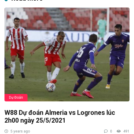
Dự Đoán
W88 Dự đoán Almeria vs Logrones lúc
2h00 ngày 25/5/2021
5 years ago
0
491