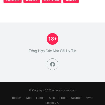
18+
Tổng Hợp Các Nhà Cái Uy Tín
© Copyright 2020 nhacaisomot.com
188Bet
W88
Fun88
M88
FB88
NextBet
VWIN
Empire777