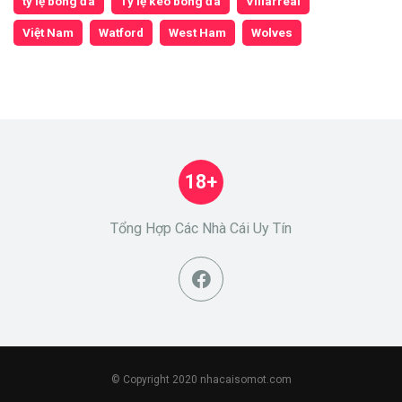
tỷ lệ bóng đá
Tỷ lệ kèo bóng đá
Villarreal
Việt Nam
Watford
West Ham
Wolves
18+
Tổng Hợp Các Nhà Cái Uy Tín
© Copyright 2020 nhacaisomot.com