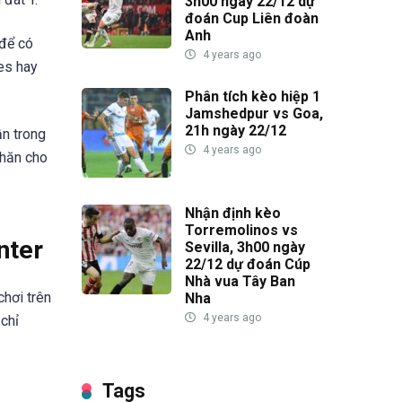
3h00 ngày 22/12 dự
đoán Cup Liên đoàn
Anh
 để có
4 years ago
es hay
Phân tích kèo hiệp 1
Jamshedpur vs Goa,
21h ngày 22/12
ận trong
4 years ago
khăn cho
Nhận định kèo
Torremolinos vs
nter
Sevilla, 3h00 ngày
22/12 dự đoán Cúp
Nhà vua Tây Ban
chơi trên
Nha
4 years ago
 chỉ
Tags