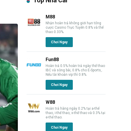
Top Nhà Cái
M88
Nhận hoàn trả không giới hạn tổng
cược Casino Trực Tuyến 0.8% và thể
thao 0.33%.
Chơi Ngay
Fun88
Hoàn trả 0.5% hoàn trả ngày thể thao
IBC và sòng bài, 0.8% cho E-Sports,.
Nếu tài khoản vip thì 0.8%.
Chơi Ngay
W88
Hoàn trả hàng ngày 0.2% tại a-thể
thao, i-thể thao, x-thể thao và 0.3% tại
e-thể thao.
Chơi Ngay