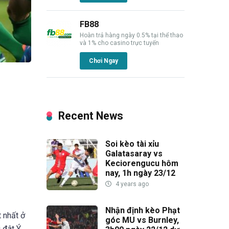
FB88
Hoàn trả hàng ngày 0.5% tại thể thao
và 1% cho casino trực tuyến
Chơi Ngay
Recent News
Soi kèo tài xỉu
Galatasaray vs
Keciorengucu hôm
nay, 1h ngày 23/12
4 years ago
Nhận định kèo Phạt
t nhất ở
góc MU vs Burnley,
 đât Ý.