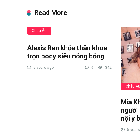
Read More
Châu Âu
Alexis Ren khỏa thân khoe
trọn body siêu nóng bỏng
5 years ago
0
342
Châu Â
Mia Kh
người 
nội y 
5 years