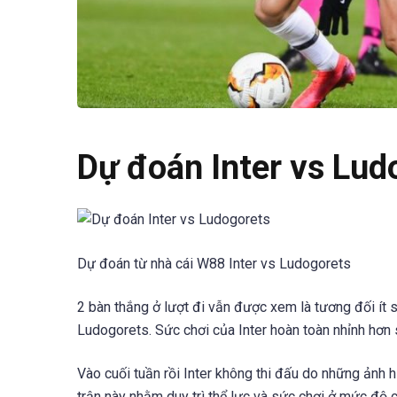
Dự đoán Inter vs Lud
Dự đoán từ nhà cái W88 Inter vs Ludogorets
2 bàn thắng ở lượt đi vẫn được xem là tương đối ít 
Ludogorets. Sức chơi của Inter hoàn toàn nhỉnh hơn s
Vào cuối tuần rồi Inter không thi đấu do những ảnh 
trận này nhằm duy trì thể lực và sức chơi ở mức độ c