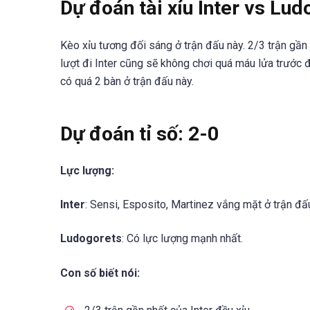
Dự đoán tài xỉu Inter vs Lud
Kèo xỉu tương đối sáng ở trận đấu này. 2/3 trận gần 
lượt đi Inter cũng sẽ không chơi quá máu lửa trước 
có quá 2 bàn ở trận đấu này.
Dự đoán tỉ số: 2-0
Lực lượng:
Inter
: Sensi, Esposito, Martinez vắng mặt ở trận đấ
Ludogorets
: Có lực lượng mạnh nhất.
Con số biết nói: