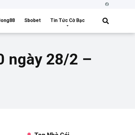
Bong88
Sbobet
Tin Tức Cờ Bạc
0 ngày 28/2 –