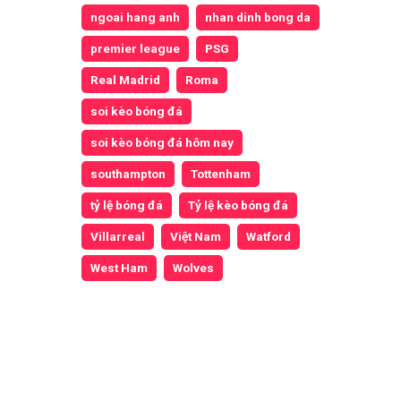
ngoai hang anh
nhan dinh bong da
premier league
PSG
Real Madrid
Roma
soi kèo bóng đá
soi kèo bóng đá hôm nay
southampton
Tottenham
tỷ lệ bóng đá
Tỷ lệ kèo bóng đá
Villarreal
Việt Nam
Watford
West Ham
Wolves