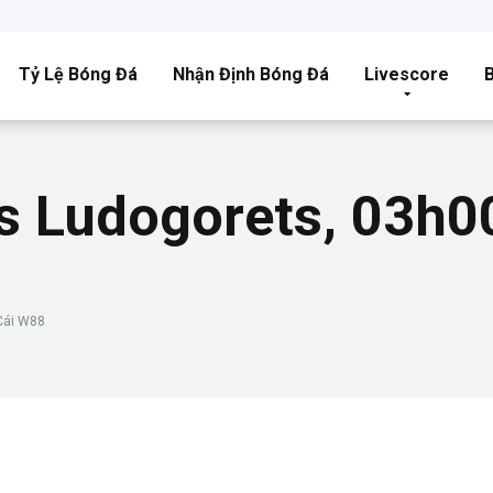
Tỷ Lệ Bóng Đá
Nhận Định Bóng Đá
Livescore
vs Ludogorets, 03h0
Cái W88