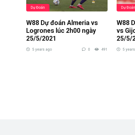
Dự Đoán
Dự Đoá
W88 Dự đoán Almeria vs
W88 D
Logrones lúc 2h00 ngày
vs Gij
25/5/2021
25/5/
5 years ago
0
491
5 years