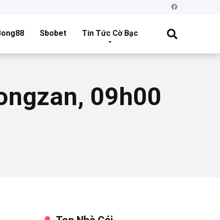
Bong88
Sbobet
Tin Tức Cờ Bạc
iongzan, 09h00