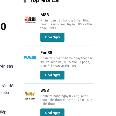
Top Nhà Cái
M88
Nhận hoàn trả không giới hạn tổng
00
cược Casino Trực Tuyến 0.8% và thể
thao 0.33%.
Chơi Ngay
Fun88
Hoàn trả 0.5% hoàn trả ngày thể thao
IBC và sòng bài, 0.8% cho E-Sports,.
 trên sân
Nếu tài khoản vip thì 0.8%.
Chơi Ngay
 trận đấu
W88
thiếu
Hoàn trả hàng ngày 0.2% tại a-thể
thao, i-thể thao, x-thể thao và 0.3% tại
e-thể thao.
tiếp
Chơi Ngay