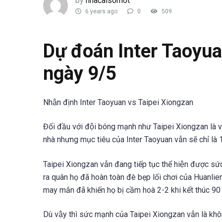
by
nhacaisomot
6 years ago
0
509
Dự đoán Inter Taoyua
ngày 9/5
Nhận định Inter Taoyuan vs Taipei Xiongzan
Đối đầu với đội bóng mạnh như Taipei Xiongzan là viê
nhà nhưng mục tiêu của Inter Taoyuan vẫn sẽ chỉ là 1
Taipei Xiongzan vẫn đang tiếp tục thể hiện được sức ma
ra quân họ đã hoàn toàn đè bẹp lối chơi của Huanlie
may mắn đã khiến họ bị cầm hoà 2-2 khi kết thúc 90 
Dù vậy thì sức mạnh của Taipei Xiongzan vẫn là không