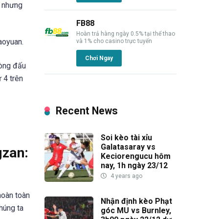
k nhưng
FB88
Hoàn trả hàng ngày 0.5% tại thể thao
Taoyuan.
và 1% cho casino trực tuyến
Chơi Ngay
òng đấu
́ 4 trên
Recent News
Soi kèo tài xỉu
Galatasaray vs
gzan:
Keciorengucu hôm
nay, 1h ngày 23/12
4 years ago
hoàn toàn
Nhận định kèo Phạt
Chúng ta
góc MU vs Burnley,