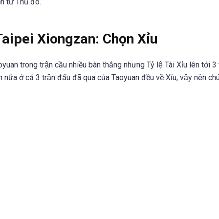
́n từ Thủ đô.
aipei Xiongzan: Chọn Xỉu
uan trong trận cầu nhiều bàn thắng nhưng Tỷ lệ Tài Xỉu lên tới 3 t
 Hơn nữa ở cả 3 trận đấu đã qua của Taoyuan đều về Xỉu, vậy nên ch