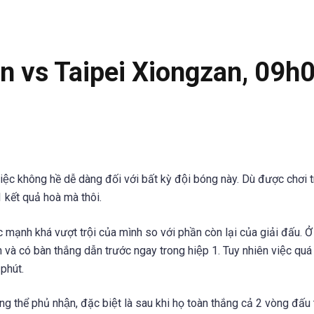
n vs Taipei Xiongzan, 09h
̣c không hề dễ dàng đối với bất kỳ đội bóng này. Dù được chơi
 kết quả hoà mà thôi.
̣nh khá vượt trội của mình so với phần còn lại của giải đấu. Ở
n và có bàn thắng dẫn trước ngay trong hiệp 1. Tuy nhiên việc quá 
phút.
 thể phủ nhận, đặc biệt là sau khi họ toàn thắng cả 2 vòng đấu 