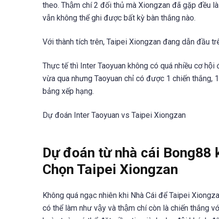
theo. Thậm chí 2 đối thủ mà Xiongzan đã gặp đề
vẫn không thể ghi được bất kỳ bàn thắng nào.
Với thành tích trên, Taipei Xiongzan đang dẫn đầu trê
Thực tế thì Inter Taoyuan không có quá nhiều cơ hộ
vừa qua nhưng Taoyuan chỉ có được 1 chiến thắng, 1 kế
bảng xếp hạng.
Dự đoán Inter Taoyuan vs Taipei Xiongzan
Dự đoán từ nhà cái Bong88 
Chọn Taipei Xiongzan
Không quá ngạc nhiên khi Nhà Cái để Taipei Xiongzan ph
có thể làm như vậy và thậm chí còn là chiến thắng v