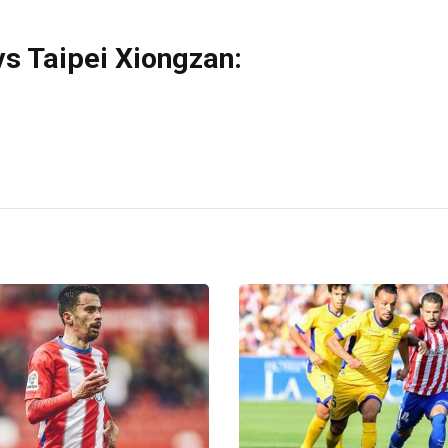
vs Taipei Xiongzan: