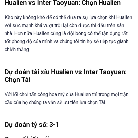
Hualien vs Inter Taoyuan: Chọn Hualien
Kèo này không khó để có thể đưa ra sự lựa chọn khi Hualien
với sức mạnh khá vượt trội lại còn được thi đấu trên sân
nhà. Hơn nữa Hualien cũng là đội bóng có thể tận dụng rất
tốt phong độ của mình và chúng tôi tin họ sẽ tiếp tục giành
chiến thắng.
Dự đoán tài xỉu Hualien vs Inter Taoyuan:
Chọn Tài
Với lối chơi tấn công hoa mỹ của Hualien thì trong mọi trận
cầu của họ chúng ta vẫn sẽ ưu tiên lựa chọn Tài.
Dự đoán tỷ số: 3-1