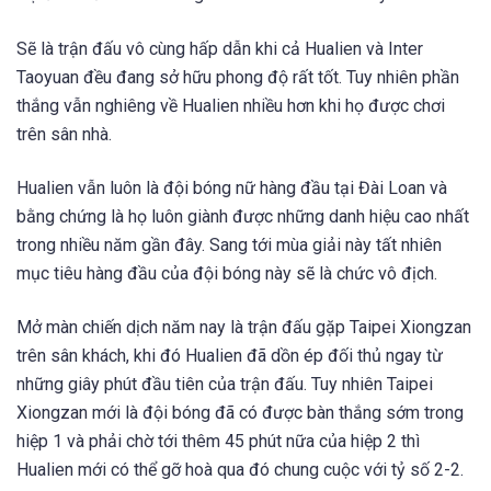
Sẽ là trận đấu vô cùng hấp dẫn khi cả Hualien và Inter
Taoyuan đều đang sở hữu phong độ rất tốt. Tuy nhiên phần
thắng vẫn nghiêng về Hualien nhiều hơn khi họ được chơi
trên sân nhà.
Hualien vẫn luôn là đội bóng nữ hàng đầu tại Đài Loan và
bằng chứng là họ luôn giành được những danh hiệu cao nhất
trong nhiều năm gần đây. Sang tới mùa giải này tất nhiên
mục tiêu hàng đầu của đội bóng này sẽ là chức vô địch.
Mở màn chiến dịch năm nay là trận đấu gặp Taipei Xiongzan
trên sân khách, khi đó Hualien đã dồn ép đối thủ ngay từ
những giây phút đầu tiên của trận đấu. Tuy nhiên Taipei
Xiongzan mới là đội bóng đã có được bàn thắng sớm trong
hiệp 1 và phải chờ tới thêm 45 phút nữa của hiệp 2 thì
Hualien mới có thể gỡ hoà qua đó chung cuộc với tỷ số 2-2.