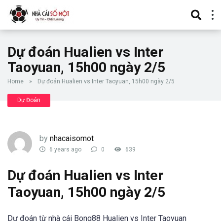
Dự đoán Hualien vs Inter
Taoyuan, 15h00 ngày 2/5
Home
»
Dự đoán Hualien vs Inter Taoyuan, 15h00 ngày 2/5
Dự Đoán
by
nhacaisomot
6 years ago
0
639
Dự đoán Hualien vs Inter
Taoyuan, 15h00 ngày 2/5
Dự đoán từ nhà cái Bong88 Hualien vs Inter Taoyuan