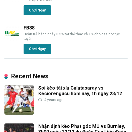
Chơi Ngay
FB88
Hoàn trả hàng ngày 0.5% tại thể thao và 1% cho casino trực
tuyến
Chơi Ngay
Recent News
Soi kèo tài xỉu Galatasaray vs
Keciorengucu hôm nay, 1h ngày 23/12
4 years ago
Nhận định kèo Phạt góc MU vs Burnley,
3h00 ngày 22/12 dự đoán Cup Liên đoàn