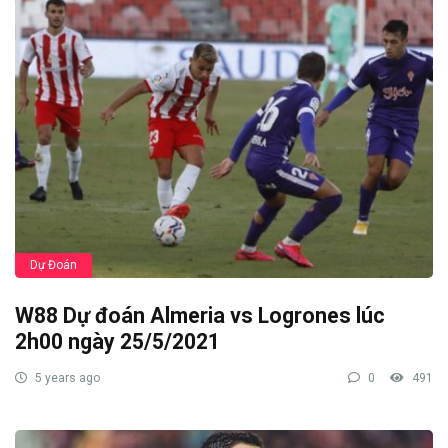
Dự Đoán
W88 Dự đoán Almeria vs Logrones lúc
2h00 ngày 25/5/2021
5 years ago
0
491