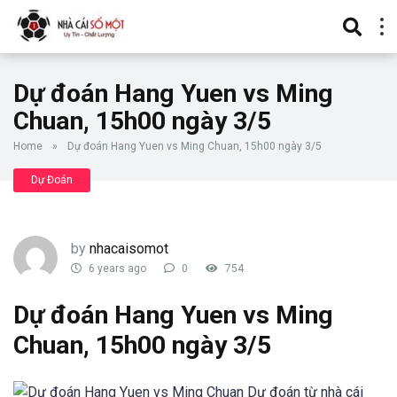
Dự đoán Hang Yuen vs Ming
Chuan, 15h00 ngày 3/5
Home
»
Dự đoán Hang Yuen vs Ming Chuan, 15h00 ngày 3/5
Dự Đoán
by
nhacaisomot
6 years ago
0
754
Dự đoán Hang Yuen vs Ming
Chuan, 15h00 ngày 3/5
Dự đoán từ nhà cái