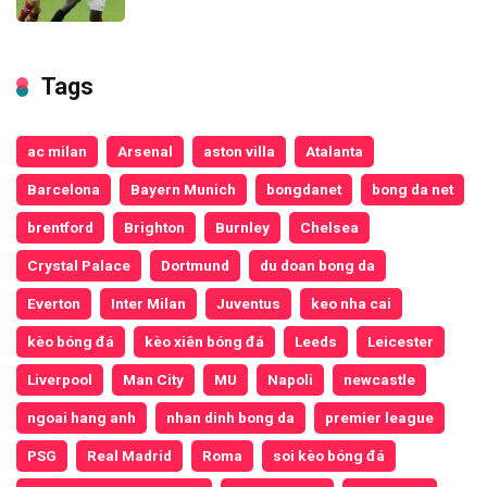
Tags
ac milan
Arsenal
aston villa
Atalanta
Barcelona
Bayern Munich
bongdanet
bong da net
brentford
Brighton
Burnley
Chelsea
Crystal Palace
Dortmund
du doan bong da
Everton
Inter Milan
Juventus
keo nha cai
kèo bóng đá
kèo xiên bóng đá
Leeds
Leicester
Liverpool
Man City
MU
Napoli
newcastle
ngoai hang anh
nhan dinh bong da
premier league
PSG
Real Madrid
Roma
soi kèo bóng đá