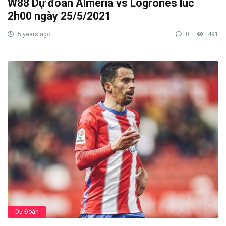
W88 Dự đoán Almeria vs Logrones lúc
2h00 ngày 25/5/2021
5 years ago
0
491
Dự Đoán