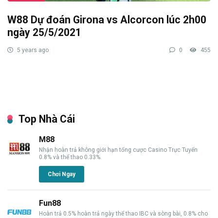
W88 Dự đoán Girona vs Alcorcon lúc 2h00
ngày 25/5/2021
5 years ago
0
455
Top Nhà Cái
M88
Nhận hoàn trả không giới hạn tổng cược Casino Trực Tuyến
0.8% và thể thao 0.33%.
Chơi Ngay
Fun88
Hoàn trả 0.5% hoàn trả ngày thể thao IBC và sòng bài, 0.8% cho