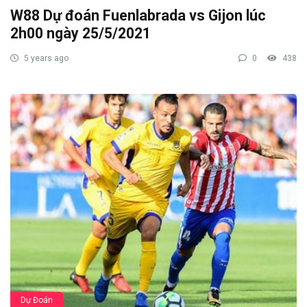
W88 Dự đoán Fuenlabrada vs Gijon lúc
2h00 ngày 25/5/2021
5 years ago
0
438
Dự Đoán