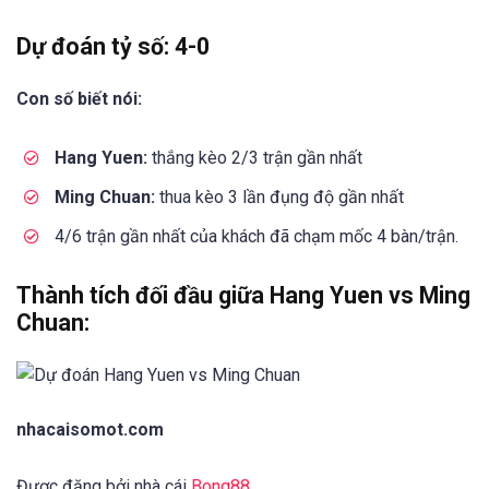
Dự đoán tỷ số: 4-0
Con số biết nói:
Hang Yuen:
thắng kèo 2/3 trận gần nhất
Ming Chuan:
thua kèo 3 lần đụng độ gần nhất
4/6 trận gần nhất của khách đã chạm mốc 4 bàn/trận.
Thành tích đối đầu giữa Hang Yuen vs Ming
Chuan:
nhacaisomot.com
Được đăng bởi nhà cái
Bong88