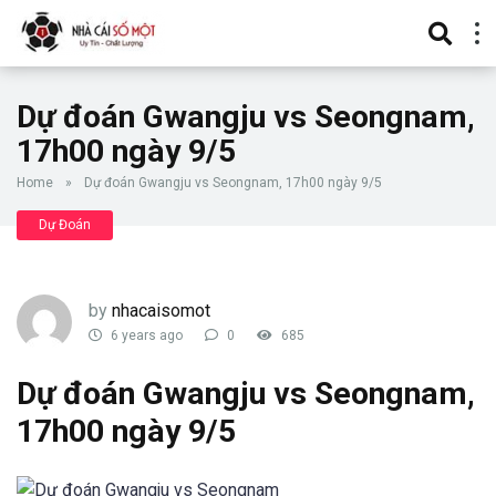
Dự đoán Gwangju vs Seongnam,
17h00 ngày 9/5
Home
»
Dự đoán Gwangju vs Seongnam, 17h00 ngày 9/5
Dự Đoán
by
nhacaisomot
6 years ago
0
685
Dự đoán Gwangju vs Seongnam,
17h00 ngày 9/5