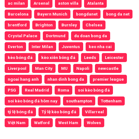
ac milan
Arsenal
aston villa
Atalanta
Barcelona
Bayern Munich
bongdanet
bong da net
brentford
Brighton
Burnley
Chelsea
Crystal Palace
Dortmund
du doan bong da
Everton
Inter Milan
Juventus
keo nha cai
kèo bóng đá
kèo xiên bóng đá
Leeds
Leicester
Liverpool
Man City
MU
Napoli
newcastle
ngoai hang anh
nhan dinh bong da
premier league
PSG
Real Madrid
Roma
soi kèo bóng đá
soi kèo bóng đá hôm nay
southampton
Tottenham
tỷ lệ bóng đá
Tỷ lệ kèo bóng đá
Villarreal
Việt Nam
Watford
West Ham
Wolves