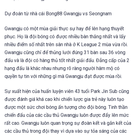
Dự đoán từ nhà cái Bong88 Gwangju vs Seongnam
Gwangju có một mùa giải thực sự hay để lên hạng thuyết
phục. Họ là đội bóng có được nhiều bàn thắng nhất và lấy
nhiều điểm số nhất trên sân nhà ở K League 2 mùa vừa rồi.
Gwangju cũng chỉ để thủng lưới đúng 31 bàn sau 36 vòng
đấu và là đội có hàng thủ tốt nhất giải đấu. Đẳng cấp của 2
hạng đấu là khác nhau nhưng rõ ràng người hâm mộ có
quyền tự tin với những gì mà Gwangju đạt được mùa rồi.
Sự xuất hiện của huấn luyện viên 43 tuổi Park Jin Sub cũng
được đánh giá khá cao khi chiến lược gia trẻ này luôn tạo
được một sức chơi bóng ấn tượng cho đội bóng. Tinh thần
chiến đấu của các cầu thủ Gwangju luôn được đẩy lên mức
rất cao. Gwangju luôn quan trọng sự đoàn kết và gắn kết của
các cầu thủ trong đội thay vì dựa vào sự tỏa sáng của các