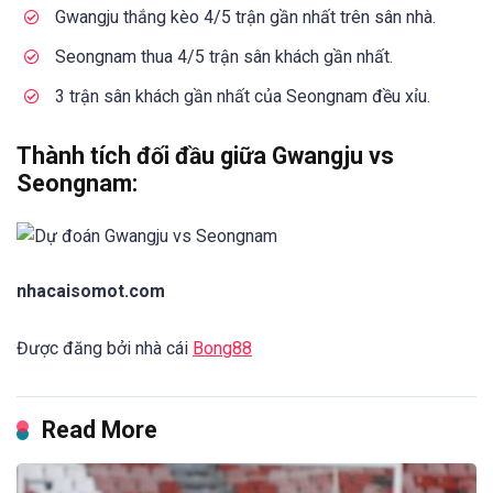
Gwangju thắng kèo 4/5 trận gần nhất trên sân nhà.
Seongnam thua 4/5 trận sân khách gần nhất.
3 trận sân khách gần nhất của Seongnam đều xỉu.
Thành tích đối đầu giữa Gwangju vs
Seongnam:
nhacaisomot.com
Được đăng bởi nhà cái
Bong88
Read More