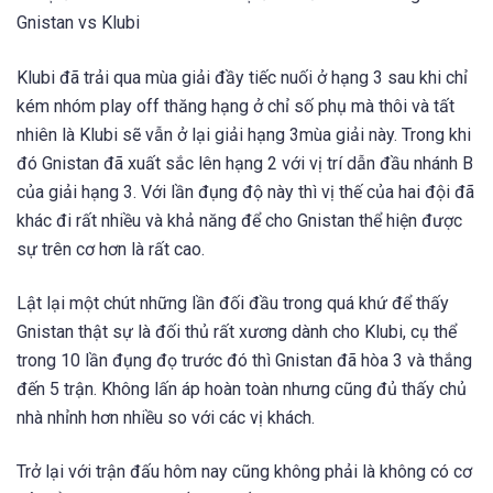
Gnistan vs Klubi
Klubi đã trải qua mùa giải đầy tiếc nuối ở hạng 3 sau khi chỉ
kém nhóm play off thăng hạng ở chỉ số phụ mà thôi và tất
nhiên là Klubi sẽ vẫn ở lại giải hạng 3mùa giải này. Trong khi
đó Gnistan đã xuất sắc lên hạng 2 với vị trí dẫn đầu nhánh B
của giải hạng 3. Với lần đụng độ này thì vị thế của hai đội đã
khác đi rất nhiều và khả năng để cho Gnistan thể hiện được
sự trên cơ hơn là rất cao.
Lật lại một chút những lần đối đầu trong quá khứ để thấy
Gnistan thật sự là đối thủ rất xương dành cho Klubi, cụ thể
trong 10 lần đụng đọ trước đó thì Gnistan đã hòa 3 và thắng
đến 5 trận. Không lấn áp hoàn toàn nhưng cũng đủ thấy chủ
nhà nhỉnh hơn nhiều so với các vị khách.
Trở lại với trận đấu hôm nay cũng không phải là không có cơ