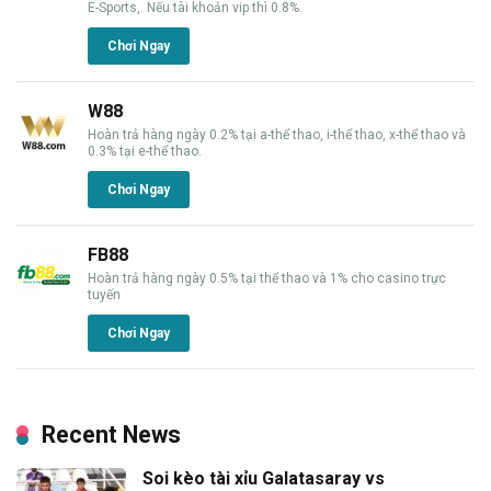
E-Sports,. Nếu tài khoản vip thì 0.8%.
Chơi Ngay
W88
Hoàn trả hàng ngày 0.2% tại a-thể thao, i-thể thao, x-thể thao và
0.3% tại e-thể thao.
Chơi Ngay
FB88
Hoàn trả hàng ngày 0.5% tại thể thao và 1% cho casino trực
tuyến
Chơi Ngay
Recent News
Soi kèo tài xỉu Galatasaray vs