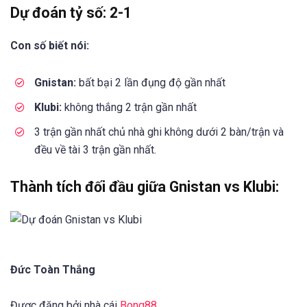
Dự đoán tỷ số: 2-1
Con số biết nói:
Gnistan:
bất bại 2 lần đụng độ gần nhất
Klubi:
không thắng 2 trận gần nhất
3 trận gần nhất chủ nhà ghi không dưới 2 bàn/trận và
đều về tài 3 trận gần nhất.
Thành tích đối đầu giữa Gnistan vs Klubi:
Đức Toàn Thắng
Được đăng bởi nhà cái
Bong88