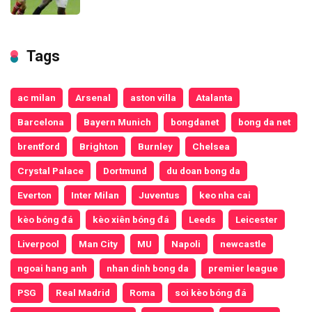
Tags
ac milan
Arsenal
aston villa
Atalanta
Barcelona
Bayern Munich
bongdanet
bong da net
brentford
Brighton
Burnley
Chelsea
Crystal Palace
Dortmund
du doan bong da
Everton
Inter Milan
Juventus
keo nha cai
kèo bóng đá
kèo xiên bóng đá
Leeds
Leicester
Liverpool
Man City
MU
Napoli
newcastle
ngoai hang anh
nhan dinh bong da
premier league
PSG
Real Madrid
Roma
soi kèo bóng đá