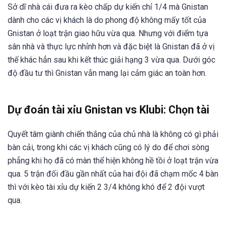
Sở dĩ nhà cái đưa ra kèo chấp dự kiến chỉ 1/4 mà Gnistan
dành cho các vị khách là do phong độ không mấy tốt của
Gnistan ở loạt trận giao hữu vừa qua. Nhưng với điểm tựa
sân nhà và thực lực nhỉnh hơn và đặc biệt là Gnistan đã ở vị
thế khác hẳn sau khi kết thúc giải hạng 3 vừa qua. Dưới góc
độ đầu tư thì Gnistan vẫn mang lại cảm giác an toàn hơn.
Dự đoán tài xỉu Gnistan vs Klubi: Chọn tài
Quyết tâm giành chiến thắng của chủ nhà là không có gì phải
bàn cải, trong khi các vị khách cũng có lý do để chơi sòng
phẳng khi họ đã có màn thể hiện không hề tồi ở loạt trận vừa
qua. 5 trận đối đầu gần nhất của hai đội đã chạm mốc 4 bàn
thì với kèo tài xỉu dự kiến 2 3/4 không khó để 2 đội vượt
qua.