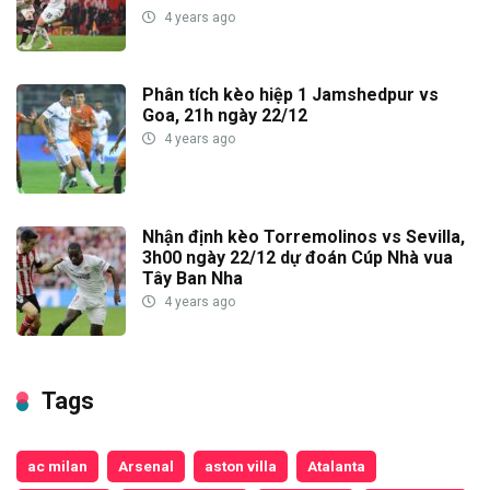
4 years ago
Phân tích kèo hiệp 1 Jamshedpur vs
Goa, 21h ngày 22/12
4 years ago
Nhận định kèo Torremolinos vs Sevilla,
3h00 ngày 22/12 dự đoán Cúp Nhà vua
Tây Ban Nha
4 years ago
Tags
ac milan
Arsenal
aston villa
Atalanta