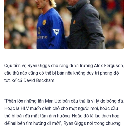
Cựu tiền vệ Ryan Giggs cho rằng dưới trướng Alex Ferguson,
cầu thủ nào cũng có thể bị bán nếu không duy trì phong độ
tốt, kể cả David Beckham.
“Phần lớn những lần Man Utd bán cầu thủ là vì lý do bóng đá.
Hoặc là HLV muốn dành chỗ cho một người mới, hoặc cầu
thủ bị bán đã mất tầm ảnh hưởng. Hoặc đó là lúc thích hợp
để hai bên tìm hướng đi mới”, Ryan Giggs nói trong chương