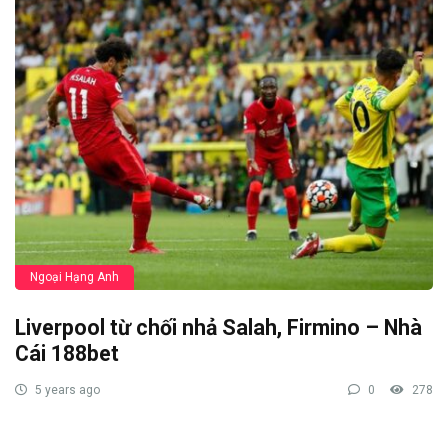
Ngoại Hạng Anh
Liverpool từ chối nhả Salah, Firmino – Nhà
Cái 188bet
5 years ago
0
278