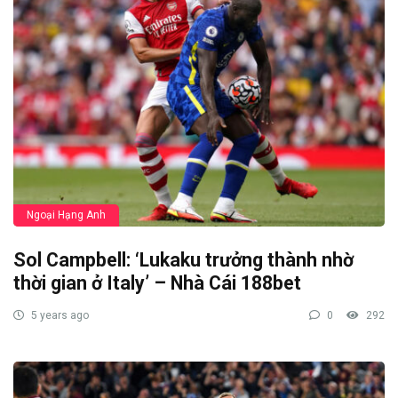
Ngoại Hạng Anh
Sol Campbell: ‘Lukaku trưởng thành nhờ
thời gian ở Italy’ – Nhà Cái 188bet
5 years ago
0
292