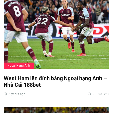
Ngoại Hạng Anh
West Ham lên đỉnh bảng Ngoại hạng Anh –
Nhà Cái 188bet
5 years ago
0
262