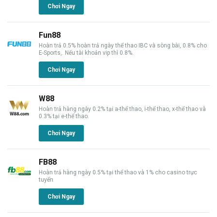
Chơi Ngay
Fun88
Hoàn trả 0.5% hoàn trả ngày thể thao IBC và sòng bài, 0.8% cho
E-Sports,. Nếu tài khoản vip thì 0.8%.
Chơi Ngay
W88
Hoàn trả hàng ngày 0.2% tại a-thể thao, i-thể thao, x-thể thao và
0.3% tại e-thể thao.
Chơi Ngay
FB88
Hoàn trả hàng ngày 0.5% tại thể thao và 1% cho casino trực
tuyến
Chơi Ngay