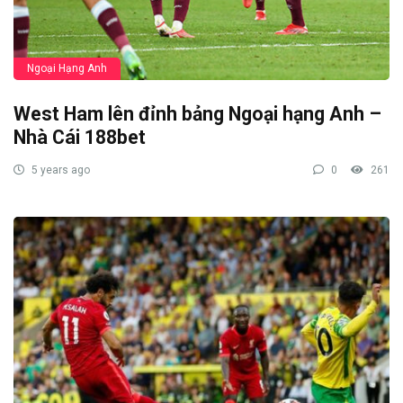
Ngoại Hạng Anh
West Ham lên đỉnh bảng Ngoại hạng Anh –
Nhà Cái 188bet
5 years ago
0
261