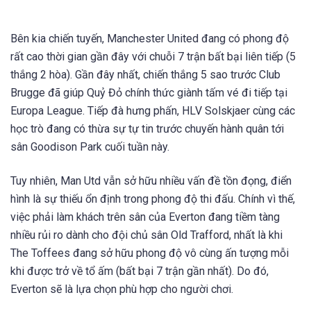
Bên kia chiến tuyến, Manchester United đang có phong độ
rất cao thời gian gần đây với chuỗi 7 trận bất bại liên tiếp (5
thắng 2 hòa). Gần đây nhất, chiến thắng 5 sao trước Club
Brugge đã giúp Quỷ Đỏ chính thức giành tấm vé đi tiếp tại
Europa League. Tiếp đà hưng phấn, HLV Solskjaer cùng các
học trò đang có thừa sự tự tin trước chuyến hành quân tới
sân Goodison Park cuối tuần này.
Tuy nhiên, Man Utd vẫn sở hữu nhiều vấn đề tồn đọng, điển
hình là sự thiếu ổn định trong phong độ thi đấu. Chính vì thế,
việc phải làm khách trên sân của Everton đang tiềm tàng
nhiều rủi ro dành cho đội chủ sân Old Trafford, nhất là khi
The Toffees đang sở hữu phong độ vô cùng ấn tượng mỗi
khi được trở về tổ ấm (bất bại 7 trận gần nhất). Do đó,
Everton sẽ là lựa chọn phù hợp cho người chơi.