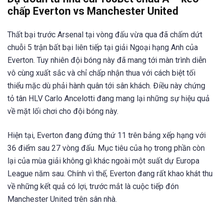
chấp Everton vs Manchester United
Thất bại trước Arsenal tại vòng đấu vừa qua đã chấm dứt
chuỗi 5 trận bất bại liên tiếp tại giải Ngoại hạng Anh của
Everton. Tuy nhiên đội bóng này đã mang tới màn trình diễn
vô cùng xuất sắc và chỉ chấp nhận thua với cách biệt tối
thiểu mặc dù phải hành quân tới sân khách. Điều này chứng
tỏ tân HLV Carlo Ancelotti đang mang lại những sự hiệu quả
về mặt lối chơi cho đội bóng này.
Hiện tại, Everton đang đứng thứ 11 trên bảng xếp hạng với
36 điểm sau 27 vòng đấu. Mục tiêu của họ trong phần còn
lại của mùa giải không gì khác ngoài một suất dự Europa
League năm sau. Chính vì thế, Everton đang rất khao khát thu
về những kết quả có lợi, trước mắt là cuộc tiếp đón
Manchester United trên sân nhà.