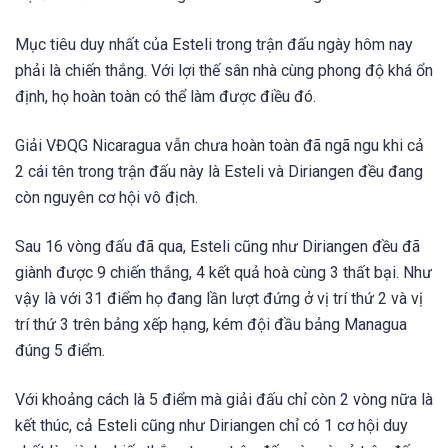
Mục tiêu duy nhất của Esteli trong trận đấu ngày hôm nay
phải là chiến thắng. Với lợi thế sân nhà cùng phong độ khá ổn
định, họ hoàn toàn có thể làm được điều đó.
Giải VĐQG Nicaragua vẫn chưa hoàn toàn đã ngã ngu khi cả
2 cái tên trong trận đấu này là Esteli và Diriangen đều đang
còn nguyên cơ hội vô địch.
Sau 16 vòng đấu đã qua, Esteli cũng như Diriangen đều đã
giành được 9 chiến thắng, 4 kết quả hoà cùng 3 thất bại. Như
vậy là với 31 điểm họ đang lần lượt đứng ở vị trí thứ 2 và vị
trí thứ 3 trên bảng xếp hạng, kém đội đầu bảng Managua
đúng 5 điểm.
Với khoảng cách là 5 điểm mà giải đấu chỉ còn 2 vòng nữa là
kết thúc, cả Esteli cũng như Diriangen chỉ có 1 cơ hội duy