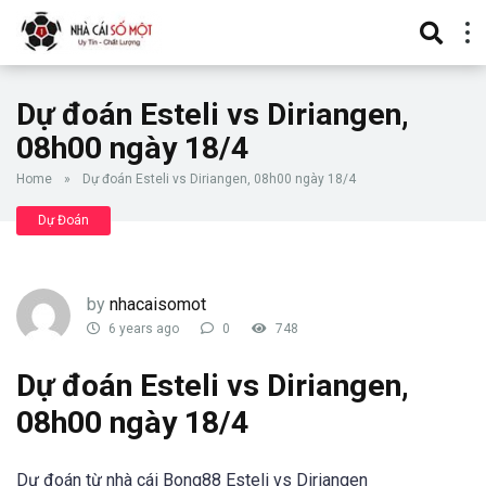
Dự đoán Esteli vs Diriangen,
08h00 ngày 18/4
Home
»
Dự đoán Esteli vs Diriangen, 08h00 ngày 18/4
Dự Đoán
by
nhacaisomot
6 years ago
0
748
Dự đoán Esteli vs Diriangen,
08h00 ngày 18/4
Dự đoán từ nhà cái Bong88 Esteli vs Diriangen