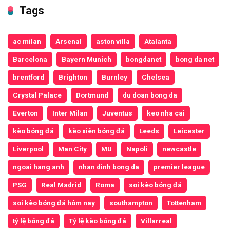
Tags
ac milan
Arsenal
aston villa
Atalanta
Barcelona
Bayern Munich
bongdanet
bong da net
brentford
Brighton
Burnley
Chelsea
Crystal Palace
Dortmund
du doan bong da
Everton
Inter Milan
Juventus
keo nha cai
kèo bóng đá
kèo xiên bóng đá
Leeds
Leicester
Liverpool
Man City
MU
Napoli
newcastle
ngoai hang anh
nhan dinh bong da
premier league
PSG
Real Madrid
Roma
soi kèo bóng đá
soi kèo bóng đá hôm nay
southampton
Tottenham
tỷ lệ bóng đá
Tỷ lệ kèo bóng đá
Villarreal