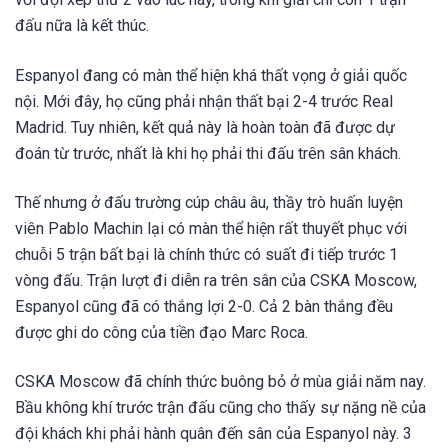
đấu nữa là kết thúc.
Espanyol đang có màn thể hiện khá thất vọng ở giải quốc
nội. Mới đây, họ cũng phải nhận thất bại 2-4 trước Real
Madrid. Tuy nhiên, kết quả này là hoàn toàn đã được dự
đoán từ trước, nhất là khi họ phải thi đấu trên sân khách.
Thế nhưng ở đấu trường cúp châu âu, thầy trò huấn luyện
viên Pablo Machin lại có màn thể hiện rất thuyết phục với
chuỗi 5 trận bất bại là chính thức có suất đi tiếp trước 1
vòng đấu. Trận lượt đi diễn ra trên sân của CSKA Moscow,
Espanyol cũng đã có thắng lợi 2-0. Cả 2 bàn thắng đều
được ghi do công của tiền đạo Marc Roca.
CSKA Moscow đã chính thức buông bỏ ở mùa giải năm nay.
Bầu không khí trước trận đấu cũng cho thấy sự nặng nề của
đội khách khi phải hành quân đến sân của Espanyol này. 3