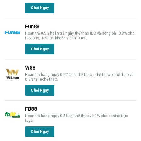
Chơi Ngay
Fun88
Hoàn trả 0.5% hoàn trả ngày thể thao IBC và sòng bài, 0.8% cho
E-Sports,. Nếu tài khoản vip thì 0.8%.
Chơi Ngay
W88
Hoàn trả hàng ngày 0.2% tại a-thể thao, i-thể thao, x-thể thao và
0.3% tại e-thể thao.
Chơi Ngay
FB88
Hoàn trả hàng ngày 0.5% tại thể thao và 1% cho casino trực
tuyến
Chơi Ngay