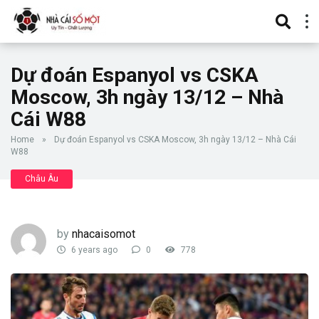
Dự đoán Espanyol vs CSKA
Moscow, 3h ngày 13/12 – Nhà
Cái W88
Home
»
Dự đoán Espanyol vs CSKA Moscow, 3h ngày 13/12 – Nhà Cái
W88
Châu Âu
by
nhacaisomot
6 years ago
0
778