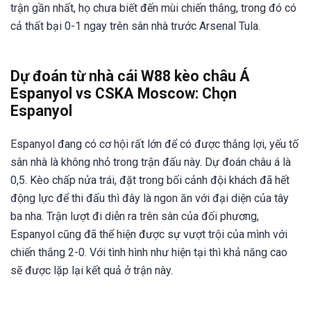
trận gần nhất, họ chưa biết đến mùi chiến thắng, trong đó có
cả thất bại 0-1 ngay trên sân nhà trước Arsenal Tula.
Dự đoán từ nhà cái W88 kèo châu Á
Espanyol vs CSKA Moscow: Chọn
Espanyol
Espanyol đang có cơ hội rất lớn để có được thắng lợi, yếu tố
sân nhà là không nhỏ trong trận đấu này. Dự đoán châu á là
0,5. Kèo chấp nửa trái, đặt trong bối cảnh đội khách đã hết
động lực để thi đấu thì đây là ngon ăn với đại diện của tây
ba nha. Trận lượt đi diễn ra trên sân của đối phương,
Espanyol cũng đã thể hiện được sự vượt trội của mình với
chiến thắng 2-0. Với tình hình như hiện tại thì khả năng cao
sẽ được lặp lại kết quả ở trận này.