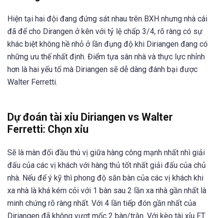
Hiện tại hai đội đang đứng sát nhau trên BXH nhưng nhà cái
đã để cho Dirangen ở kên với tỷ lệ chấp 3/4, rõ ràng có sự
khác biệt không hề nhỏ ở lần đụng độ khi Diriangen đang có
những ưu thế nhất định. Điểm tựa sân nhà và thực lực nhỉnh
hơn là hai yếu tố mà Diriangen sẽ dễ dàng đánh bại được
Walter Ferretti.
Dự đoán tài xỉu Diriangen vs Walter
Ferretti: Chọn xỉu
Sẽ là màn đối đầu thú vị giữa hàng công mạnh nhất nhì giải
đấu của các vị khách với hàng thủ tốt nhất giải đấu của chủ
nhà. Nếu để ý kỹ thì phong độ săn bàn của các vị khách khi
xa nhà là khá kém cỏi với 1 bàn sau 2 lần xa nhà gần nhất là
minh chứng rõ ràng nhất. Với 4 lần tiếp đón gần nhất của
Diriangen đã không vượt mốc 2 bàn/trận. Với kèo tài xỉu FT