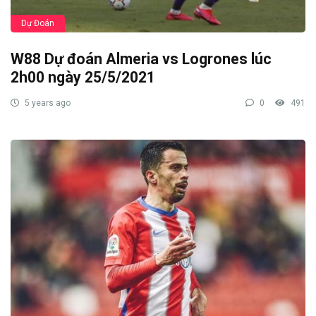
Dự Đoán
W88 Dự đoán Almeria vs Logrones lúc
2h00 ngày 25/5/2021
5 years ago
0
491