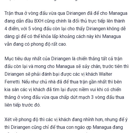
Trận thua ở vòng đấu vừa qua Diriangen đã để cho Managua
đang dẫn đầu BXH cũng chính là đối thủ trực tiếp lên thành
4 điểm, với 5 vòng đấu còn lại cho thấy Diriangen không dễ
dàng gì để có thể khỏa lấp khoảng cách này khi Managua
vẫn đang có phong độ rất cao.
Mục tiêu duy nhất của Diriangen là chiến thắng tất cả trận
đấu còn lại và mong cho Managua sẽ sảy chân, trước tiên thì
Diriangen sẽ phải đánh bại được các vị khách Walter
Ferretti. Nếu như chủ nhà đã để thua trận gần nhất thì bên
kia sân các vị khách đã tìm lại được niềm vui khi có chiến
thắng ở vòng đấu vừa qua chấp dứt mạch 3 vòng đấu thua
liên tiếp trước đó.
Xét về phong độ thì các vị khách đang nhỉnh hơn, nhưng để ý
thì Diriangen cũng chỉ để thua con ngáo ợp Managua đang