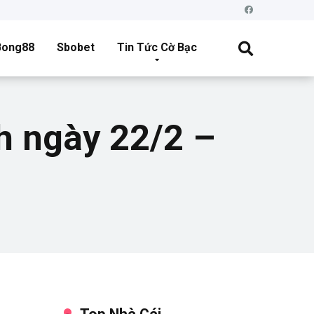
Bong88
Sbobet
Tin Tức Cờ Bạc
h ngày 22/2 –