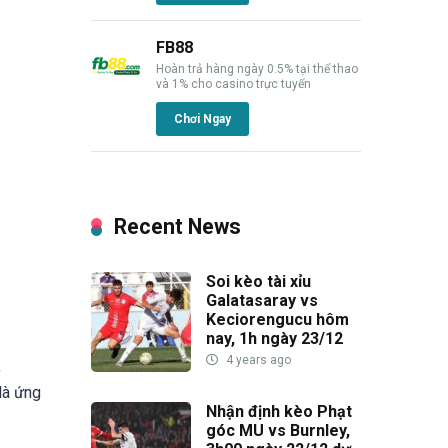
FB88
Hoàn trả hàng ngày 0.5% tại thể thao
và 1% cho casino trực tuyến
Chơi Ngay
Recent News
Soi kèo tài xỉu
Galatasaray vs
Keciorengucu hôm
nay, 1h ngày 23/12
4 years ago
,
là ứng
Nhận định kèo Phạt
góc MU vs Burnley,