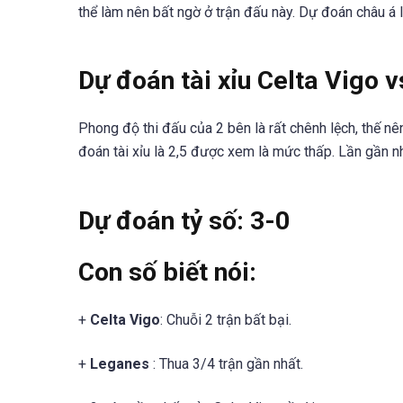
thể làm nên bất ngờ ở trận đấu này. Dự đoán châu á 
Dự đoán tài xỉu Celta Vigo v
Phong độ thi đấu của 2 bên là rất chênh lệch, thế nê
đoán tài xỉu là 2,5 được xem là mức thấp. Lần gần n
Dự đoán tỷ số: 3-0
Con số biết nói:
+
Celta Vigo
: Chuỗi 2 trận bất bại.
+
Leganes
: Thua 3/4 trận gần nhất.