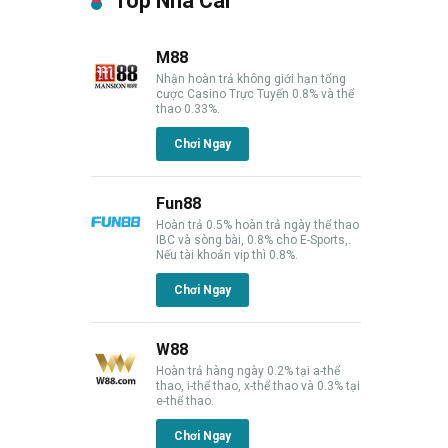
Top Nhà Cái
M88
Nhận hoàn trả không giới hạn tổng
cược Casino Trực Tuyến 0.8% và thể
thao 0.33%.
Chơi Ngay
Fun88
Hoàn trả 0.5% hoàn trả ngày thể thao
IBC và sòng bài, 0.8% cho E-Sports,.
Nếu tài khoản vip thì 0.8%.
Chơi Ngay
W88
Hoàn trả hàng ngày 0.2% tại a-thể
thao, i-thể thao, x-thể thao và 0.3% tại
e-thể thao.
Chơi Ngay