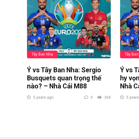
Tây Ban Nha
Tây Ban
Ý vs Tây Ban Nha: Sergio
Ý vs T
Busquets quan trọng thế
hy vọn
nào? – Nhà Cái M88
Nhà C
5 years ago
0
260
5 years