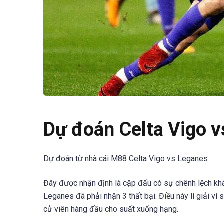
Dự đoán Celta Vigo v
Dự đoán từ nhà cái M88 Celta Vigo vs Leganes
Đây được nhận định là cặp đấu có sự chênh lệch khá 
Leganes đã phải nhận 3 thất bại. Điều này lí giải v
cử viên hàng đầu cho suất xuống hạng.