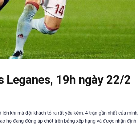
s Leganes, 19h ngày 22/2
lớn khi mà đội khách tỏ ra rất yếu kém. 4 trận gần nhất của mình
ì sao họ đang đứng áp chót trên bảng xếp hạng và được nhận định 