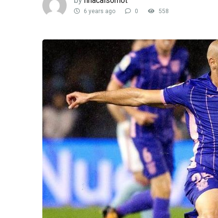
by
nhacaisomot
6 years ago
0
558