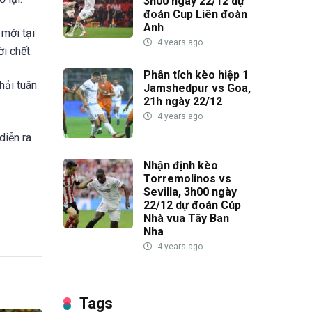
3h00 ngày 22/12 dự
đoán Cup Liên đoàn
Anh
mới tại
4 years ago
i chết.
Phân tích kèo hiệp 1
hải tuân
Jamshedpur vs Goa,
21h ngày 22/12
4 years ago
diễn ra
Nhận định kèo
Torremolinos vs
Sevilla, 3h00 ngày
22/12 dự đoán Cúp
Nhà vua Tây Ban
Nha
4 years ago
Tags