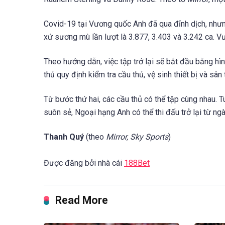
Covid-19 tại Vương quốc Anh đã qua đỉnh dịch, nhưn
xứ sương mù lần lượt là 3.877, 3.403 và 3.242 ca. 
Theo hướng dẫn, việc tập trở lại sẽ bắt đầu bằng hìn
thủ quy định kiểm tra cầu thủ, vệ sinh thiết bị và sân
Từ bước thứ hai, các cầu thủ có thể tập cùng nhau. T
suôn sẻ, Ngoại hạng Anh có thể thi đấu trở lại từ ngà
Thanh Quý
(theo
Mirror, Sky Sports
)
Được đăng bởi nhà cái
188Bet
Read More