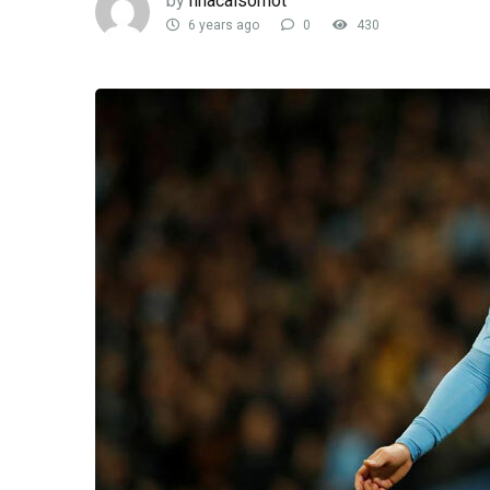
by
nhacaisomot
6 years ago
0
430