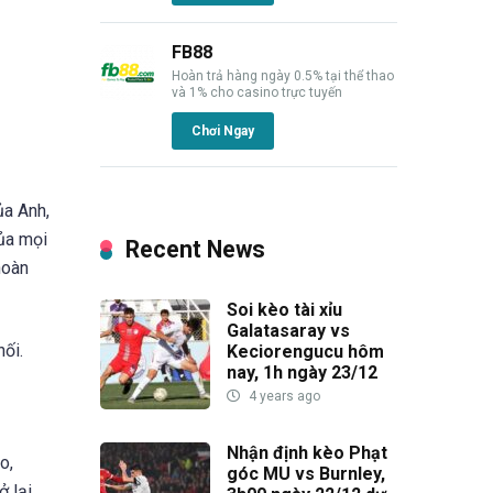
FB88
Hoàn trả hàng ngày 0.5% tại thể thao
và 1% cho casino trực tuyến
Chơi Ngay
ủa Anh,
của mọi
Recent News
hoàn
Soi kèo tài xỉu
Galatasaray vs
hối.
Keciorengucu hôm
nay, 1h ngày 23/12
4 years ago
Nhận định kèo Phạt
o,
góc MU vs Burnley,
 lại.