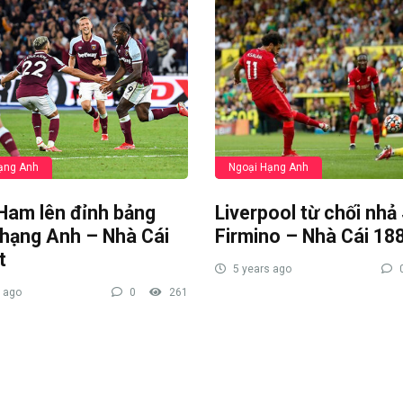
ạng Anh
Ngoại Hạng Anh
Ham lên đỉnh bảng
Liverpool từ chối nhả
 hạng Anh – Nhà Cái
Firmino – Nhà Cái 18
t
5 years ago
 ago
0
261