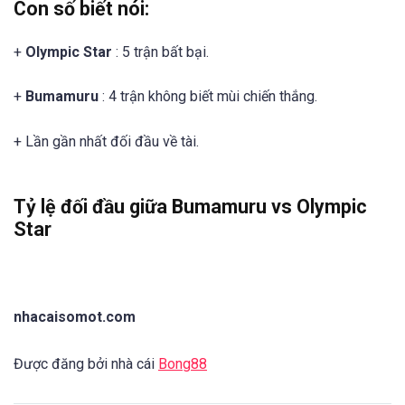
Con số biết nói:
+
Olympic Star
: 5 trận bất bại.
+
Bumamuru
: 4 trận không biết mùi chiến thắng.
+ Lần gần nhất đối đầu về tài.
Tỷ lệ đối đầu giữa Bumamuru vs Olympic
Star
nhacaisomot.com
Được đăng bởi nhà cái
Bong88