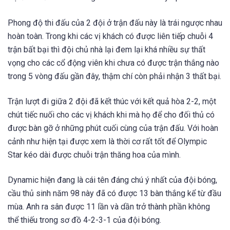
Phong độ thi đấu của 2 đội ở trận đấu này là trái ngược nhau
hoàn toàn. Trong khi các vị khách có được liên tiếp chuỗi 4
trận bất bại thì đội chủ nhà lại đem lại khá nhiều sự thất
vọng cho các cổ động viên khi chưa có được trận thắng nào
trong 5 vòng đấu gần đây, thậm chí còn phải nhận 3 thất bại.
Trận lượt đi giữa 2 đội đã kết thúc với kết quả hòa 2-2, một
chút tiếc nuối cho các vị khách khi mà họ để cho đối thủ có
được bàn gỡ ở những phút cuối cùng của trận đấu. Với hoàn
cảnh như hiện tại được xem là thời cơ rất tốt để Olympic
Star kéo dài được chuỗi trận thăng hoa của mình.
Dynamic hiện đang là cái tên đáng chú ý nhất của đội bóng,
cầu thủ sinh năm 98 này đã có được 13 bàn thắng kể từ đầu
mùa. Anh ra sân được 11 lần và dần trở thành phần không
thể thiếu trong sơ đồ 4-2-3-1 của đội bóng.