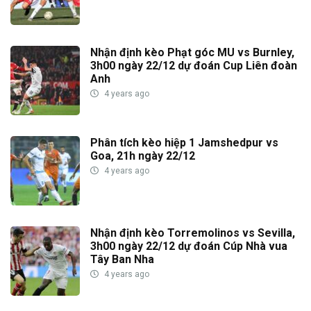
Nhận định kèo Phạt góc MU vs Burnley,
3h00 ngày 22/12 dự đoán Cup Liên đoàn
Anh
4 years ago
Phân tích kèo hiệp 1 Jamshedpur vs
Goa, 21h ngày 22/12
4 years ago
Nhận định kèo Torremolinos vs Sevilla,
3h00 ngày 22/12 dự đoán Cúp Nhà vua
Tây Ban Nha
4 years ago