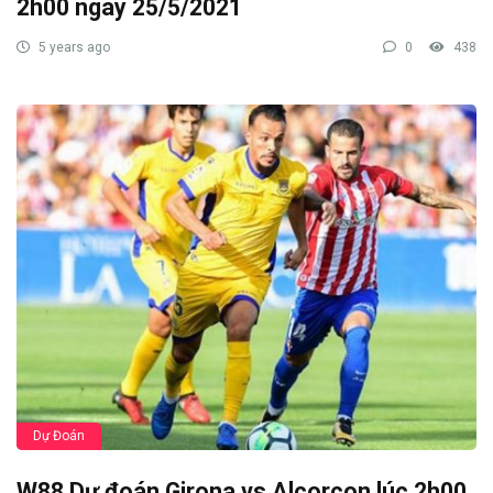
2h00 ngày 25/5/2021
5 years ago
0
438
Dự Đoán
W88 Dự đoán Girona vs Alcorcon lúc 2h00