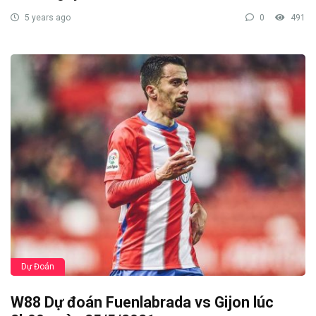
5 years ago
0
491
Dự Đoán
W88 Dự đoán Fuenlabrada vs Gijon lúc