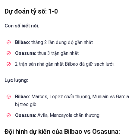
Dự đoán tỷ số: 1-0
Con số biết nói:
Bilbao:
thắng 2 lần đụng độ gần nhất
Osasuna:
thua 3 trận gần nhất
2 trận sân nhà gần nhất Bilbao đã giữ sạch lưới.
Lực lượng:
Bilbao:
Marcos, Lopez chấn thương, Muniain vs Garcia
bị treo giò
Osasuna:
Avila, Mancayola chấn thương
Đội hình dự kiến của Bilbao vs Osasuna: