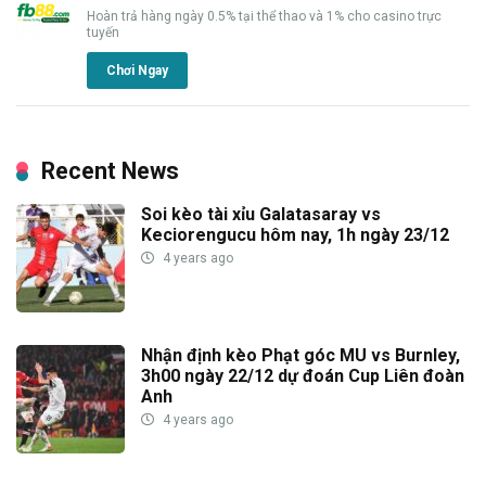
Hoàn trả hàng ngày 0.5% tại thể thao và 1% cho casino trực
tuyến
Chơi Ngay
Recent News
Soi kèo tài xỉu Galatasaray vs
Keciorengucu hôm nay, 1h ngày 23/12
4 years ago
Nhận định kèo Phạt góc MU vs Burnley,
3h00 ngày 22/12 dự đoán Cup Liên đoàn
Anh
4 years ago