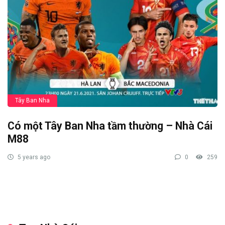
Tây Ban Nha
Có một Tây Ban Nha tầm thường – Nhà Cái
M88
5 years ago
0
259