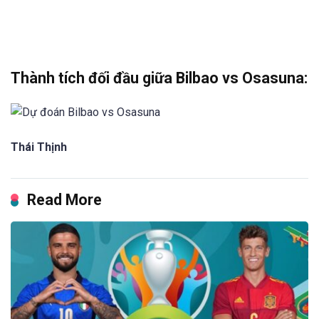
Thành tích đối đầu giữa Bilbao vs Osasuna:
Thái Thịnh
Read More