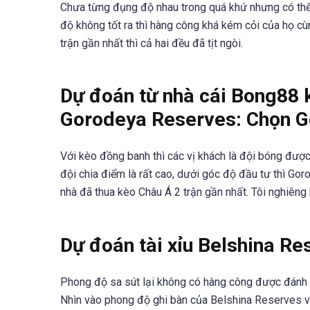
Chưa từng đụng độ nhau trong quá khứ nhưng có thể
độ không tốt ra thì hàng công khá kém cỏi của họ cù
trận gần nhất thì cả hai đều đã tịt ngòi.
Dự đoán từ nhà cái Bong88 
Gorodeya Reserves: Chọn 
Với kèo đồng banh thì các vị khách là đội bóng được 
đội chia điểm là rất cao, dưới góc độ đầu tư thì Go
nhà đã thua kèo Châu Á 2 trận gần nhất. Tôi nghiêng 
Dự đoán tài xỉu Belshina R
Phong độ sa sút lại không có hàng công được đánh gi
Nhìn vào phong độ ghi bàn của Belshina Reserves vs