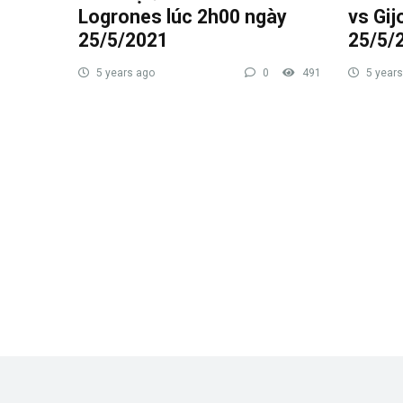
Logrones lúc 2h00 ngày
vs Gij
25/5/2021
25/5/
5 years ago
0
491
5 years