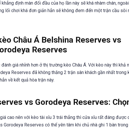
 khẳng định màn đối đầu của họ lần này sẽ khá nhàm chán, ngoà
ng lối chơi khá đơn giản hẳn sẽ không đem đến một trận cầu sôi n
kèo Châu Á Belshina Reserves vs
Gorodeya Reserves
đánh giá nhỉnh hơn ở thị trường kèo Châu Á. Với kèo này thì khả 
rodeya Reserves đã không thắng 2 trận sân khách gần nhất trong 
hẳn về kết quả hòa trận này.
eserves vs Gorodeya Reserves: Chọn
á cao nên với kèo tài xỉu 3 trái thẳng thì cửa xỉu rất đáng được 
 Gorodeya Reserves có thể yên tâm khi chủ nhà ghi 1 bàn trong 