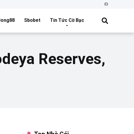
Bong88
Sbobet
Tin Tức Cờ Bạc
odeya Reserves,