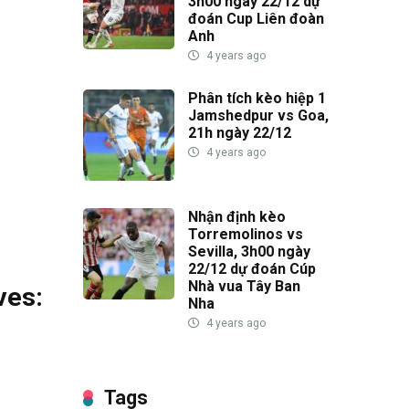
3h00 ngày 22/12 dự
đoán Cup Liên đoàn
Anh
4 years ago
Phân tích kèo hiệp 1
Jamshedpur vs Goa,
21h ngày 22/12
4 years ago
Nhận định kèo
Torremolinos vs
Sevilla, 3h00 ngày
22/12 dự đoán Cúp
Nhà vua Tây Ban
ves:
Nha
4 years ago
Tags