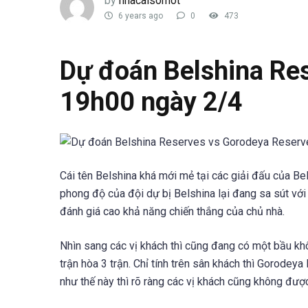
by
nhacaisomot
6 years ago
0
473
Dự đoán Belshina Re
19h00 ngày 2/4
Cái tên Belshina khá mới mẻ tại các giải đấu của Be
phong độ của đội dự bị Belshina lại đang sa sút với
đánh giá cao khả năng chiến thắng của chủ nhà.
Nhìn sang các vị khách thì cũng đang có một bầu kh
trận hòa 3 trận. Chỉ tính trên sân khách thì Gorodey
như thế này thì rõ ràng các vị khách cũng không được