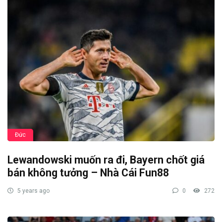
Đức
Lewandowski muốn ra đi, Bayern chốt giá
bán không tưởng – Nhà Cái Fun88
5 years ago
0
272