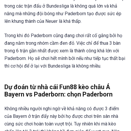
trong các trận đấu ở Bundesliga là không quá lớn và khả
năng mà những đội bóng như Paderborn tạo được sức ép
lên khung thành của Neuer là khá thấp.
Trong khi đó Paderborn cũng đang chơi rất cố gắng bởi họ
đang nằm trong nhóm cầm đen đỏ. Việc chỉ để thua 3 bàn
trong 6 trận gần nhất được xem là thành công khá lớn với
Paderborn. Họ sẽ chơi hết mình bởi nếu như tiếp tục thất bại
thì cơ hội để ở lại với Bundesliga là không nhiều.
Dự đoán từ nhà cái Fun88 kèo châu Á
Bayern vs Paderborn: chọn Paderborn
Không nhiều người nghi ngờ về khả năng có được 3 điểm
của Bayern ở trận đấy này bởi họ được chơi trên sân nhà
cùng sức chơi hoàn toàn vượt trội. Tuy nhiên khi mà kèo