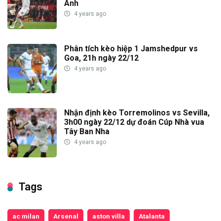
Anh
4 years ago
Phân tích kèo hiệp 1 Jamshedpur vs
Goa, 21h ngày 22/12
4 years ago
Nhận định kèo Torremolinos vs Sevilla,
3h00 ngày 22/12 dự đoán Cúp Nhà vua
Tây Ban Nha
4 years ago
Tags
ac milan
Arsenal
aston villa
Atalanta