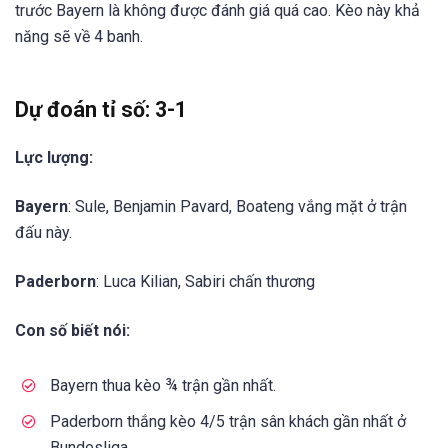
trước Bayern là không được đánh giá quá cao. Kèo này khả
năng sẽ về 4 banh.
Dự đoán tỉ số: 3-1
Lực lượng:
Bayern
: Sule, Benjamin Pavard, Boateng vắng mặt ở trận
đấu này.
Paderborn
: Luca Kilian, Sabiri chấn thương
Con số biết nói:
Bayern thua kèo ¾ trận gần nhất.
Paderborn thắng kèo 4/5 trận sân khách gần nhất ở
Bundesliga.