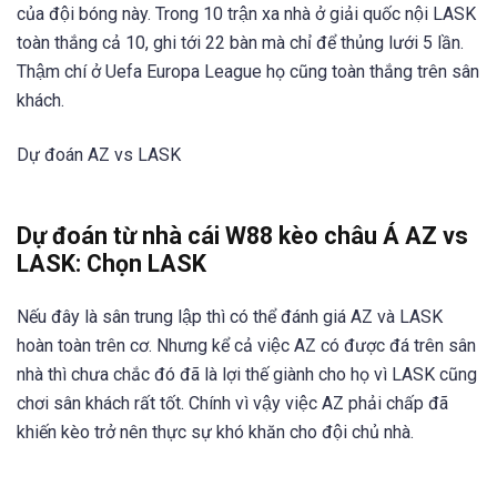
của đội bóng này. Trong 10 trận xa nhà ở giải quốc nội LASK
toàn thắng cả 10, ghi tới 22 bàn mà chỉ để thủng lưới 5 lần.
Thậm chí ở Uefa Europa League họ cũng toàn thắng trên sân
khách.
Dự đoán AZ vs LASK
Dự đoán từ nhà cái W88 kèo châu Á AZ vs
LASK: Chọn LASK
Nếu đây là sân trung lập thì có thể đánh giá AZ và LASK
hoàn toàn trên cơ. Nhưng kể cả việc AZ có được đá trên sân
nhà thì chưa chắc đó đã là lợi thế giành cho họ vì LASK cũng
chơi sân khách rất tốt. Chính vì vậy việc AZ phải chấp đã
khiến kèo trở nên thực sự khó khăn cho đội chủ nhà.