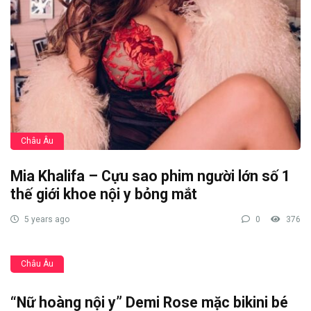
Châu Âu
Mia Khalifa – Cựu sao phim người lớn số 1
thế giới khoe nội y bỏng mắt
5 years ago
0
376
Châu Âu
“Nữ hoàng nội y” Demi Rose mặc bikini bé