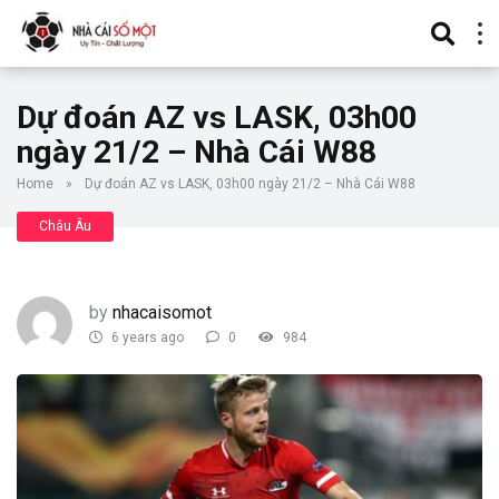
Dự đoán AZ vs LASK, 03h00
ngày 21/2 – Nhà Cái W88
Home
»
Dự đoán AZ vs LASK, 03h00 ngày 21/2 – Nhà Cái W88
Châu Âu
by
nhacaisomot
6 years ago
0
984