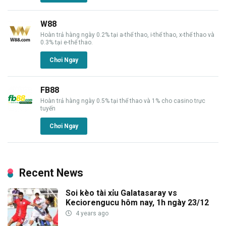
W88
Hoàn trả hàng ngày 0.2% tại a-thể thao, i-thể thao, x-thể thao và
0.3% tại e-thể thao.
Chơi Ngay
FB88
Hoàn trả hàng ngày 0.5% tại thể thao và 1% cho casino trực
tuyến
Chơi Ngay
Recent News
Soi kèo tài xỉu Galatasaray vs
Keciorengucu hôm nay, 1h ngày 23/12
4 years ago