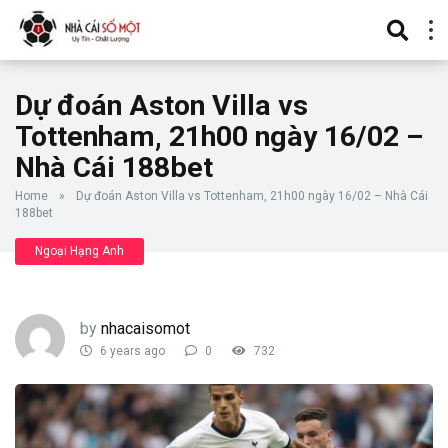
Dự đoán Aston Villa vs
Tottenham, 21h00 ngày 16/02 –
Nhà Cái 188bet
Home
»
Dự đoán Aston Villa vs Tottenham, 21h00 ngày 16/02 – Nhà Cái
188bet
Ngoại Hạng Anh
by
nhacaisomot
6 years ago
0
732