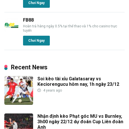
Chơi Ngay
FB88
Hoàn trả hàng ngày 0.5% tại thể thao và 1% cho casino trực
tuyến
Chơi Ngay
Recent News
Soi kèo tài xỉu Galatasaray vs
Keciorengucu hôm nay, 1h ngày 23/12
4 years ago
Nhận định kèo Phạt góc MU vs Burnley,
3h00 ngày 22/12 dự đoán Cup Liên đoàn
Anh