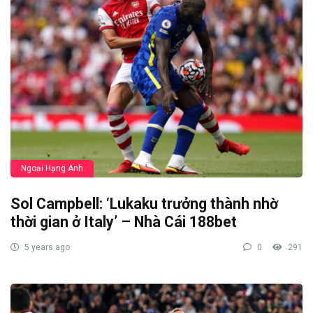
Ngoại Hạng Anh
Sol Campbell: ‘Lukaku trưởng thành nhờ
thời gian ở Italy’ – Nhà Cái 188bet
5 years ago
0
291