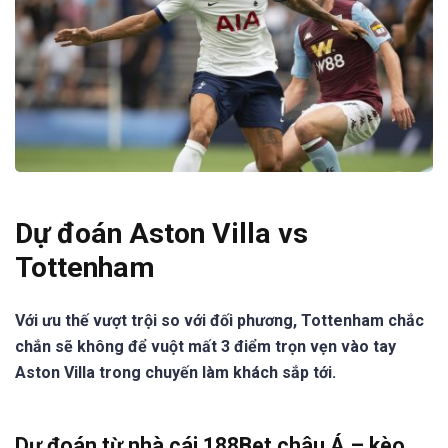
Dự đoán Aston Villa vs
Tottenham
Với ưu thế vượt trội so với đối phương, Tottenham chắc
chắn sẽ không để vuột mất 3 điểm trọn vẹn vào tay
Aston Villa trong chuyến làm khách sắp tới.
Dự đoán từ nhà cái
188Bet
châu Á – kèo