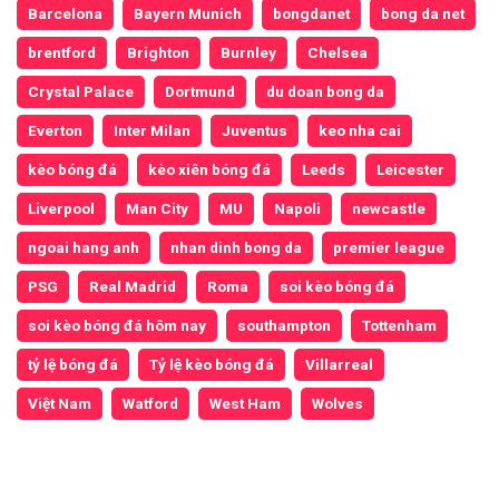
Barcelona
Bayern Munich
bongdanet
bong da net
brentford
Brighton
Burnley
Chelsea
Crystal Palace
Dortmund
du doan bong da
Everton
Inter Milan
Juventus
keo nha cai
kèo bóng đá
kèo xiên bóng đá
Leeds
Leicester
Liverpool
Man City
MU
Napoli
newcastle
ngoai hang anh
nhan dinh bong da
premier league
PSG
Real Madrid
Roma
soi kèo bóng đá
soi kèo bóng đá hôm nay
southampton
Tottenham
tỷ lệ bóng đá
Tỷ lệ kèo bóng đá
Villarreal
Việt Nam
Watford
West Ham
Wolves