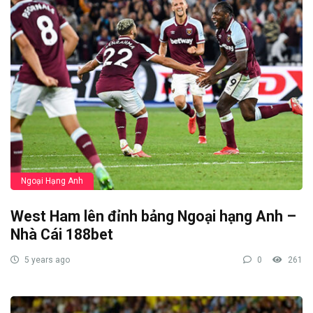
Ngoại Hạng Anh
West Ham lên đỉnh bảng Ngoại hạng Anh –
Nhà Cái 188bet
5 years ago
0
261