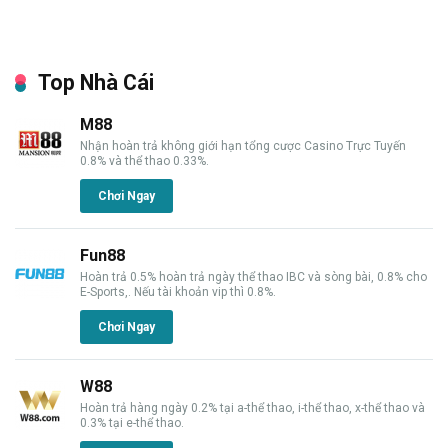
Top Nhà Cái
M88
Nhận hoàn trả không giới hạn tổng cược Casino Trực Tuyến
0.8% và thể thao 0.33%.
Chơi Ngay
Fun88
Hoàn trả 0.5% hoàn trả ngày thể thao IBC và sòng bài, 0.8% cho
E-Sports,. Nếu tài khoản vip thì 0.8%.
Chơi Ngay
W88
Hoàn trả hàng ngày 0.2% tại a-thể thao, i-thể thao, x-thể thao và
0.3% tại e-thể thao.