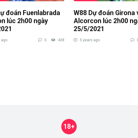
ự đoán Fuenlabrada
W88 Dự đoán Girona 
on lúc 2h00 ngày
Alcorcon lúc 2h00 ng
2021
25/5/2021
 ago
0
438
5 years ago
18+