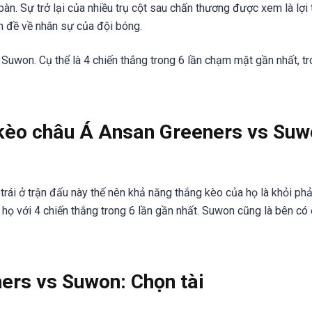
 bàn. Sự trở lại của nhiều trụ cột sau chấn thương được xem là lợi
ấn đề về nhân sự của đội bóng.
Suwon. Cụ thể là 4 chiến thắng trong 6 lần chạm mặt gần nhất, tr
kèo châu Á Ansan Greeners vs Suw
rái ở trận đấu này thế nên khả năng thắng kèo của họ là khỏi phải
 họ với 4 chiến thắng trong 6 lần gần nhất. Suwon cũng là bên có
ers vs Suwon: Chọn tài