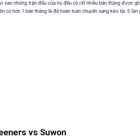
ải vì sao những trận đấu của họ đều có rất nhiều bàn thắng được gh
 bên có hơn 1 bàn thắng là đã hoàn toàn chuyển sang kèo tài. 5 lần
reeners vs Suwon