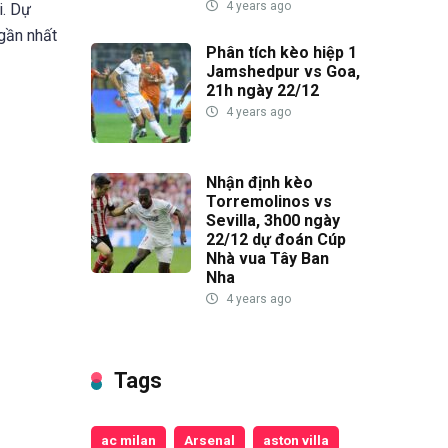
4 years ago
i. Dự
 gần nhất
Phân tích kèo hiệp 1
Jamshedpur vs Goa,
21h ngày 22/12
4 years ago
Nhận định kèo
Torremolinos vs
Sevilla, 3h00 ngày
22/12 dự đoán Cúp
Nhà vua Tây Ban
Nha
4 years ago
Tags
ac milan
Arsenal
aston villa