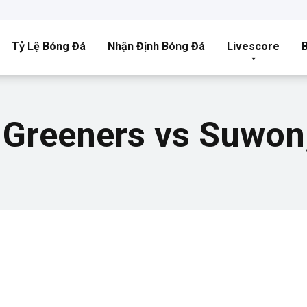
Tỷ Lệ Bóng Đá
Nhận Định Bóng Đá
Livescore
Greeners vs Suwon,