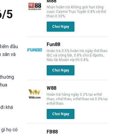
M88
Nhận hoàn trả không giới hạn tổng
6/5
cược Casino Trực Tuyến 0.8% và thể
thao 0.33%.
Chơi Ngay
Fun88
 điểm đầu
Hoàn trả 0.5% hoàn trả ngày thể thao
n sân và
IBC và sòng bài, 0.8% cho E-Sports,.
Nếu tài khoản vip thì 0.8%.
Chơi Ngay
 thường
thua
W88
Hoàn trả hàng ngày 0.2% tại a-thể
thao, i-thể thao, x-thể thao và 0.3% tại
e-thể thao.
đi khá
Chơi Ngay
 gì họ có
FB88