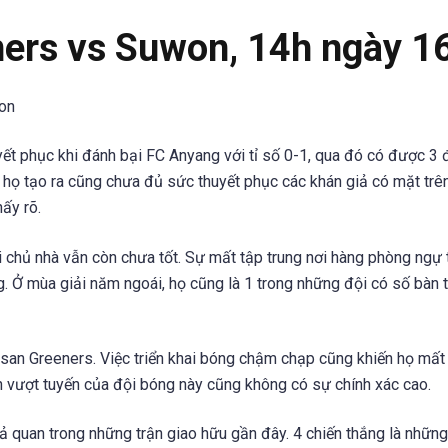
ers vs Suwon, 14h ngày 1
on
ết phục khi đánh bại FC Anyang với tỉ số 0-1, qua đó có được 3
mà họ tạo ra cũng chưa đủ sức thuyết phục các khán giả có mặt trê
hấy rõ.
 chủ nhà vẫn còn chưa tốt. Sự mất tập trung nơi hàng phòng ngự
. Ở mùa giải năm ngoái, họ cũng là 1 trong những đội có số bàn 
an Greeners. Việc triển khai bóng chậm chạp cũng khiến họ mất 
ền vượt tuyến của đội bóng này cũng không có sự chính xác cao.
hả quan trong những trận giao hữu gần đây. 4 chiến thắng là những