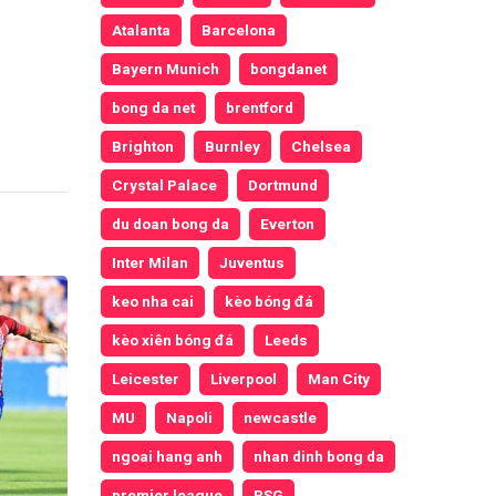
Atalanta
Barcelona
Bayern Munich
bongdanet
bong da net
brentford
Brighton
Burnley
Chelsea
Crystal Palace
Dortmund
du doan bong da
Everton
Inter Milan
Juventus
keo nha cai
kèo bóng đá
kèo xiên bóng đá
Leeds
Leicester
Liverpool
Man City
MU
Napoli
newcastle
ngoai hang anh
nhan dinh bong da
premier league
PSG