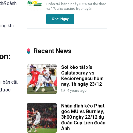
 thế dành
Hoàn trả hàng ngày 0.5% tại thể thao
và 1% cho casino trực tuyến
Chơi Ngay
ong khi
Recent News
on:
Soi kèo tài xỉu
Galatasaray vs
Keciorengucu hôm
 bàn cãi.
nay, 1h ngày 23/12
 được
4 years ago
Nhận định kèo Phạt
góc MU vs Burnley,
3h00 ngày 22/12 dự
đoán Cup Liên đoàn
Anh