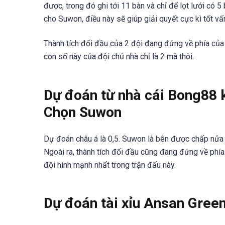
được, trong đó ghi tới 11 bàn và chỉ để lọt lưới có 5
cho Suwon, điều này sẽ giúp giải quyết cực kì tốt v
Thành tích đối đầu của 2 đội đang đứng về phía của 
con số này của đội chủ nhà chỉ là 2 mà thôi.
Dự đoán từ nhà cái Bong88 
Chọn Suwon
Dự đoán châu á là 0,5. Suwon là bên được chấp nửa t
Ngoài ra, thành tích đối đầu cũng đang đứng về phía
đội hình mạnh nhất trong trận đấu này.
Dự đoán tài xỉu Ansan Green