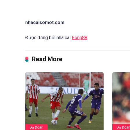
nhacaisomot.com
Được đăng bởi nhà cái
Bong88
Read More
Dự Đoán
Dự Đoá