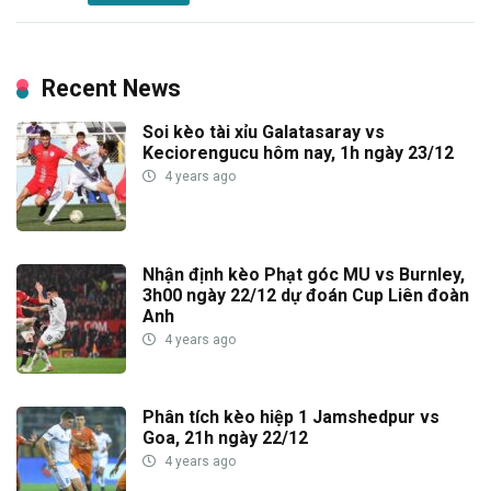
Recent News
Soi kèo tài xỉu Galatasaray vs
Keciorengucu hôm nay, 1h ngày 23/12
4 years ago
Nhận định kèo Phạt góc MU vs Burnley,
3h00 ngày 22/12 dự đoán Cup Liên đoàn
Anh
4 years ago
Phân tích kèo hiệp 1 Jamshedpur vs
Goa, 21h ngày 22/12
4 years ago