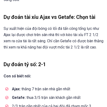
Dự đoán tài xỉu Ajax vs Getafe: Chọn tài
Sự xuất hiện của đội bóng có lối đá tấn công tổng lực như
Ajax lại được chơi trên sân nhà thì với kèo tài xỉu FT 2 1/2
xem ra cửa tài là rất sáng. Chỉ cần Getafe có được bàn thắng
thì xem ra khả năng hai đội vượt mốc tài 2 1/2 là rất cao.
Dự đoán tỷ số: 2-1
Con số biết nói:
Ajax:
thắng 7 trận sân nhà gần nhất
Getafe:
thua 3/5 trận sân khách gần nhất
2/3 trận gần nhất của cả hai đội đã chạm mốc 3