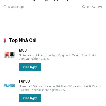
5 years ago
0
391
Top Nhà Cái
M88
Nhận hoàn trả không giới hạn tổng cược Casino Trực Tuyến
0.8% và thể thao 0.33%.
Chơi Ngay
Fun88
Hoàn trả 0.5% hoàn trả ngày thể thao IBC và sòng bài, 0.8% cho
E-Sports,. Nếu tài khoản vip thì 0.8%.
Chơi Ngay