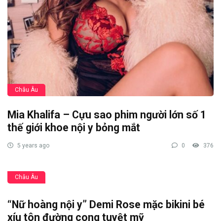
Châu Âu
Mia Khalifa – Cựu sao phim người lớn số 1
thế giới khoe nội y bỏng mắt
5 years ago
0
376
Châu Âu
“Nữ hoàng nội y” Demi Rose mặc bikini bé
xíu tôn đường cong tuyệt mỹ