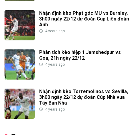
Nhận định kèo Phạt góc MU vs Burnley,
3h00 ngày 22/12 dự đoán Cup Liên đoàn
Anh
4 years ago
Phân tích kèo hiệp 1 Jamshedpur vs
Goa, 21h ngày 22/12
4 years ago
Nhận định kèo Torremolinos vs Sevilla,
3h00 ngày 22/12 dự đoán Cúp Nhà vua
Tây Ban Nha
4 years ago