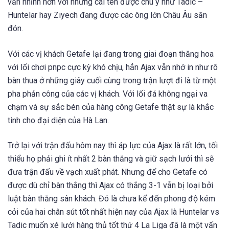
vẫn nhỉnh hơn với những cái tên được chú ý như Tadic –
Huntelar hay Ziyech đang được các ông lớn Châu Âu săn
đón.
Với các vị khách Getafe lại đang trong giai đoạn thăng hoa
với lối chơi pnpc cực kỳ khó chịu, hẳn Ajax vẫn nhớ in như rõ
bàn thua ở những giây cuối cùng trong trận lượt đi là từ một
pha phản công của các vị khách. Với lối đá không ngại va
chạm và sự sắc bén của hàng công Getafe thật sự là khắc
tinh cho đại diện của Hà Lan.
Trở lại với trận đấu hôm nay thì áp lực của Ajax là rất lớn, tối
thiểu họ phải ghi ít nhất 2 bàn thắng và giữ sạch lưới thì sẽ
đưa trận đấu về vạch xuất phát. Nhưng để cho Getafe có
được dù chỉ bàn thắng thì Ajax có thắng 3-1 vẫn bị loại bởi
luật bàn thắng sân khách. Đó là chưa kể đến phong độ kém
cỏi của hai chân sút tốt nhất hiện nay của Ajax là Huntelar vs
Tadic muốn xé lưới hàng thủ tốt thứ 4 La Liga đã là một vấn