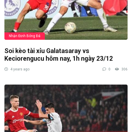
Nhận Định Bóng Đá
Soi kèo tài xỉu Galatasaray vs
Keciorengucu hôm nay, 1h ngày 23/12
4 years ago
0
306