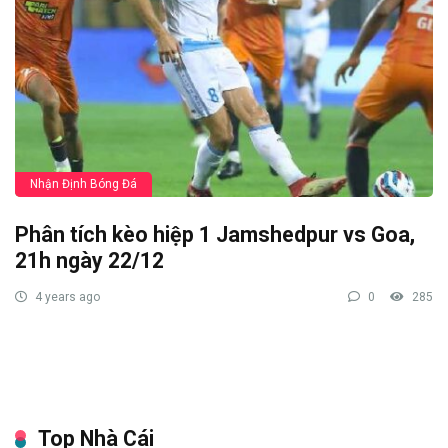
Nhận Định Bóng Đá
Phân tích kèo hiệp 1 Jamshedpur vs Goa,
21h ngày 22/12
4 years ago
0
285
Top Nhà Cái