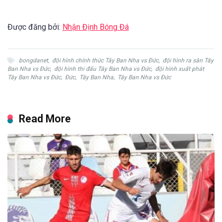
Được đăng bởi:
Nhận Định Bóng Đá
bongdanet
,
đội hình chính thức Tây Ban Nha vs Đức
,
đội hình ra sân Tây
Ban Nha vs Đức
,
đội hình thi đấu Tây Ban Nha vs Đức
,
đội hình xuất phát
Tây Ban Nha vs Đức
,
Đức
,
Tây Ban Nha
,
Tây Ban Nha vs Đức
Read More