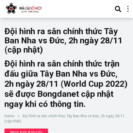
Đội hình ra sân chính thức Tây
Ban Nha vs Đức, 2h ngày 28/11
(cập nhật)
Đội hình ra sân chính thức trận
đấu giữa Tây Ban Nha vs Đức,
2h ngày 28/11 (World Cup 2022)
sẽ được Bongdanet cập nhật
ngay khi có thông tin.
Home
»
Đội hình ra sân chính thức Tây Ban Nha vs Đức, 2h ngày 28/11
(cập nhật)
Nhận Định Bóng Đá