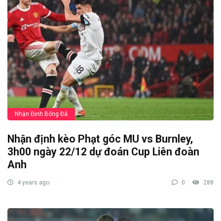
Nhận Định Bóng Đá
Nhận định kèo Phạt góc MU vs Burnley,
3h00 ngày 22/12 dự đoán Cup Liên đoàn
Anh
4 years ago
0
288