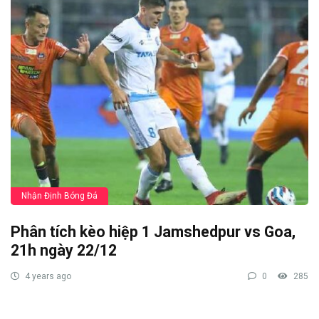
Nhận Định Bóng Đá
Phân tích kèo hiệp 1 Jamshedpur vs Goa,
21h ngày 22/12
4 years ago
0
285