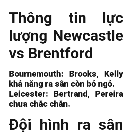
Thông tin lực
lượng Newcastle
vs Brentford
Bournemouth: Brooks, Kelly
khả năng ra sân còn bỏ ngỏ.
Leicester: Bertrand, Pereira
chưa chắc chắn.
Đội hình ra sân