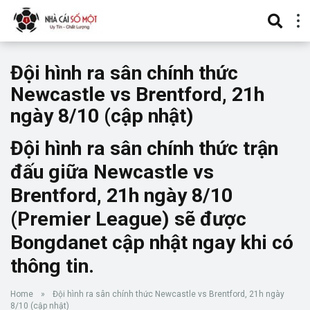
Đội hình ra sân chính thức
Newcastle vs Brentford, 21h
ngày 8/10 (cập nhật)
Đội hình ra sân chính thức trận
đấu giữa Newcastle vs
Brentford, 21h ngày 8/10
(Premier League) sẽ được
Bongdanet cập nhật ngay khi có
thông tin.
Home
»
Đội hình ra sân chính thức Newcastle vs Brentford, 21h ngày
8/10 (cập nhật)