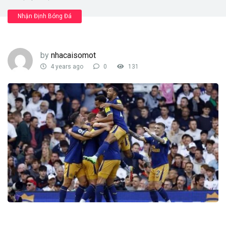
Nhận Định Bóng Đá
by
nhacaisomot
4 years ago
0
131