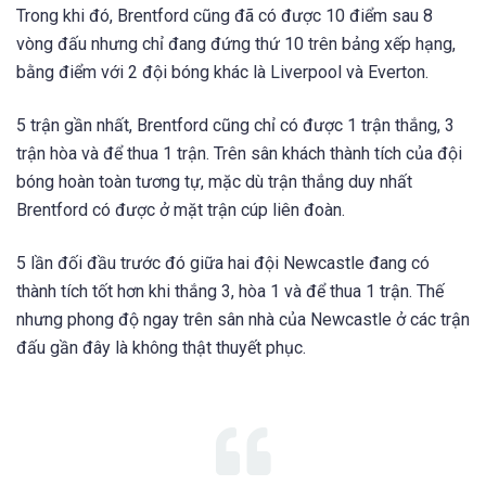
Trong khi đó, Brentford cũng đã có được 10 điểm sau 8
vòng đấu nhưng chỉ đang đứng thứ 10 trên bảng xếp hạng,
bằng điểm với 2 đội bóng khác là Liverpool và Everton.
5 trận gần nhất, Brentford cũng chỉ có được 1 trận thắng, 3
trận hòa và để thua 1 trận. Trên sân khách thành tích của đội
bóng hoàn toàn tương tự, mặc dù trận thắng duy nhất
Brentford có được ở mặt trận cúp liên đoàn.
5 lần đối đầu trước đó giữa hai đội Newcastle đang có
thành tích tốt hơn khi thắng 3, hòa 1 và để thua 1 trận. Thế
nhưng phong độ ngay trên sân nhà của Newcastle ở các trận
đấu gần đây là không thật thuyết phục.