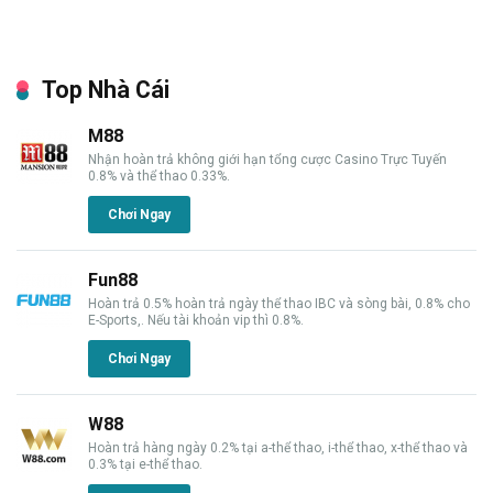
Top Nhà Cái
M88
Nhận hoàn trả không giới hạn tổng cược Casino Trực Tuyến
0.8% và thể thao 0.33%.
Chơi Ngay
Fun88
Hoàn trả 0.5% hoàn trả ngày thể thao IBC và sòng bài, 0.8% cho
E-Sports,. Nếu tài khoản vip thì 0.8%.
Chơi Ngay
W88
Hoàn trả hàng ngày 0.2% tại a-thể thao, i-thể thao, x-thể thao và
0.3% tại e-thể thao.