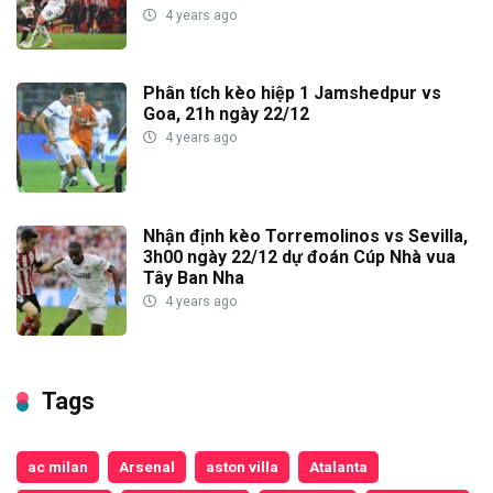
4 years ago
Phân tích kèo hiệp 1 Jamshedpur vs
Goa, 21h ngày 22/12
4 years ago
Nhận định kèo Torremolinos vs Sevilla,
3h00 ngày 22/12 dự đoán Cúp Nhà vua
Tây Ban Nha
4 years ago
Tags
ac milan
Arsenal
aston villa
Atalanta