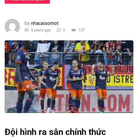
by
nhacaisomot
4 years ago
0
137
Đội hình ra sân chính thức