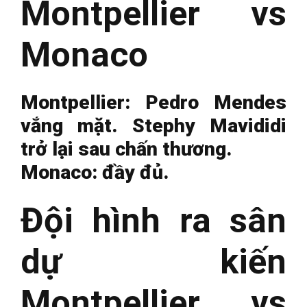
Montpellier vs
Monaco
Montpellier: Pedro Mendes
vắng mặt. Stephy Mavididi
trở lại sau chấn thương.
Monaco: đầy đủ.
Đội hình ra sân
dự kiến
Montpellier vs