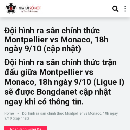
Đội hình ra sân chính thức
Montpellier vs Monaco, 18h
ngày 9/10 (cập nhật)
Đội hình ra sân chính thức trận
đấu giữa Montpellier vs
Monaco, 18h ngày 9/10 (Ligue I)
sẽ được Bongdanet cập nhật
ngay khi có thông tin.
Home
»
Đội hình ra sân chính thức Montpellier vs Monaco, 18h ngày
9/10 (cập nhật)
Nhận Định Bóng Đá