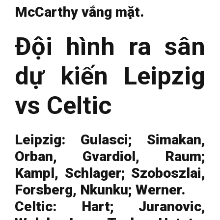
McCarthy vắng mặt.
Đội hình ra sân
dự kiến Leipzig
vs Celtic
Leipzig: Gulasci; Simakan,
Orban, Gvardiol, Raum;
Kampl, Schlager; Szoboszlai,
Forsberg, Nkunku; Werner.
Celtic: Hart; Juranovic,