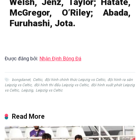
Welsh, Jenz, Taylor; Hatate,
McGregor, O’Riley; Abada,
Furuhashi, Jota.
Được đăng bởi:
Nhận Định Bóng Đá
bongdanet
,
Celtic
,
đội hình chính thức Leipzig vs Celtic
,
đội hình ra sân
Leipzig vs Celtic
,
đội hình thi đấu Leipzig vs Celtic
,
đội hình xuất phát Leipzig
vs Celtic
,
Leipzig
,
Leipzig vs Celtic
Read More