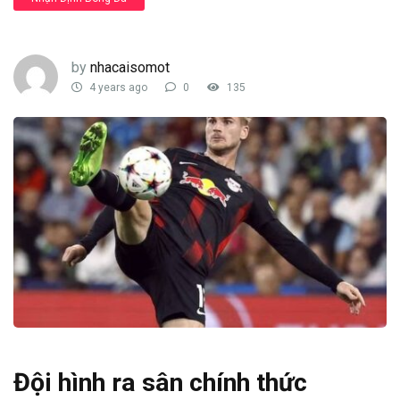
by
nhacaisomot
4 years ago
0
135
Đội hình ra sân chính thức