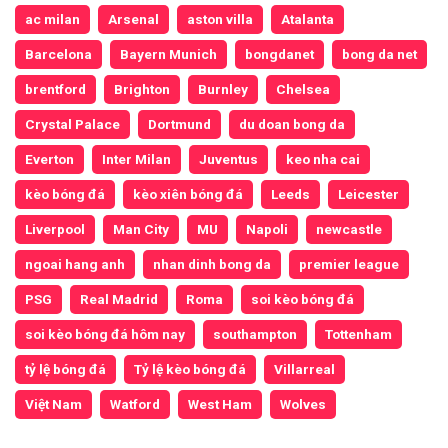
ac milan
Arsenal
aston villa
Atalanta
Barcelona
Bayern Munich
bongdanet
bong da net
brentford
Brighton
Burnley
Chelsea
Crystal Palace
Dortmund
du doan bong da
Everton
Inter Milan
Juventus
keo nha cai
kèo bóng đá
kèo xiên bóng đá
Leeds
Leicester
Liverpool
Man City
MU
Napoli
newcastle
ngoai hang anh
nhan dinh bong da
premier league
PSG
Real Madrid
Roma
soi kèo bóng đá
soi kèo bóng đá hôm nay
southampton
Tottenham
tỷ lệ bóng đá
Tỷ lệ kèo bóng đá
Villarreal
Việt Nam
Watford
West Ham
Wolves