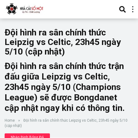
Đội hình ra sân chính thức
Leipzig vs Celtic, 23h45 ngày
5/10 (cập nhật)
Đội hình ra sân chính thức trận
đấu giữa Leipzig vs Celtic,
23h45 ngày 5/10 (Champions
League) sẽ được Bongdanet
cập nhật ngay khi có thông tin.
Home
»
Đội hình ra sân chính thức Leipzig vs Celtic, 23h45 ngày 5/10
(cập nhật)
Nhận Định Bóng Đá